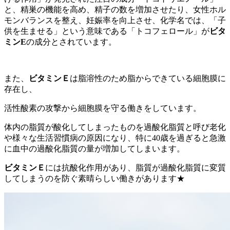
と、精巣の機能を高め、精子の数を増加させたり、女性ホル
モンバランスを整え、妊娠率を向上させ、化学名では、「子
供を生ませる」という意味である「トコフェロール」が
ビタ
ミンE
の成分とされています。
また、
ビタミンＥ
は脂溶性のため脂からできている細胞膜に
存在し、
活性酸素の攻撃から細胞膜を守る働きをしています。
体内の脂質が酸化してしまったものを過酸化脂質と呼び老化
や様々な生活習慣病の原因になり、特に40歳を過ぎると急激
に血中の過酸化脂質の量が増加してしまいます。
ビタミンＥ
には抗酸化作用があり、脂質が過酸化脂質に変質
してしまうのを防ぐ素晴らしい働きがあります★