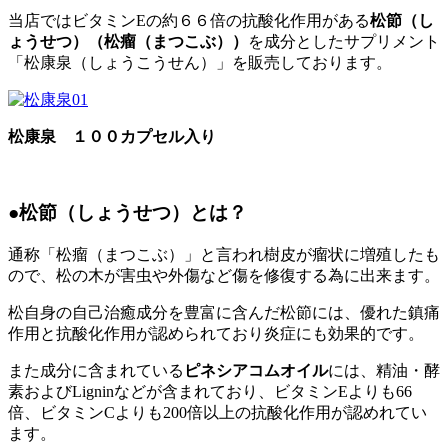
当店ではビタミンEの約６６倍の抗酸化作用がある
松節（し
ょうせつ）（松瘤（まつこぶ））
を成分としたサプリメント
「松康泉（しょうこうせん）」を販売しております。
松康泉 １００カプセル入り
●
松節（しょうせつ）とは？
通称「松瘤（まつこぶ）」と言われ樹皮が瘤状に増殖したも
ので、松の木が害虫や外傷など傷を修復する為に出来ます。
松自身の自己治癒成分を豊富に含んだ松節には、優れた鎮痛
作用と抗酸化作用が認められており炎症にも効果的です。
また成分に含まれている
ピネシアコムオイル
には、精油・酵
素およびLigninなどが含まれており、ビタミンEよりも66
倍、ビタミンCよりも200倍以上の抗酸化作用が認めれてい
ます。