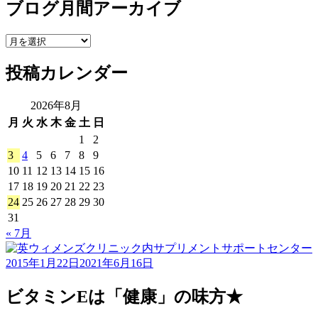
ブログ月間アーカイブ
グ
カ
テ
ブ
ゴ
ロ
リ
投稿カレンダー
グ
ー
月
間
2026年8月
ア
月
火
水
木
金
土
日
ー
1
2
カ
3
4
5
6
7
8
9
イ
10
11
12
13
14
15
16
ブ
17
18
19
20
21
22
23
24
25
26
27
28
29
30
31
« 7月
2015年1月22日
2021年6月16日
ビタミンEは「健康」の味方★