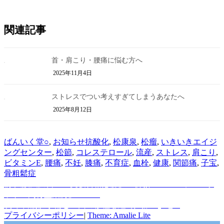
関連記事
首・肩こり・腰痛に悩む方へ
2025年11月4日
ストレスでつい考えすぎてしまうあなたへ
2025年8月12日
作
カ
タ
ばんいく堂
○
,
お知らせ
抗酸化
,
松康泉
,
松瘤
,
いきいきエイジ
成
テ
グ
ングセンター
,
松節
,
コレステロール
,
流産
,
ストレス
,
肩こり
,
者
ゴ
ビタミンE
,
腰痛
,
不妊
,
膝痛
,
不育症
,
血栓
,
健康
,
関節痛
,
子宝
,
リ
骨粗鬆症
前
ー
前
大阪天満宮 「受験合格必勝」 祈願！！ パワースポ
投
の
ット「萬育堂薬房」
稿
投
次
次
子宮筋腫手術と19回の移植を経て妊娠！(*^_^*)
稿:
の
プライバシーポリシー
|
Theme: Amalie Lite
ナ