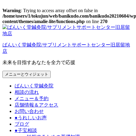
Warning
: Trying to access array offset on false in
/home/users/1/tokujun/web/banikudo.com/banikudo20210604/wp
content/themes/amalie-lite/functions.php
on line
270
コ
ン
テ
ばんいく堂鍼灸院/サプリメントサポートセンター旧居留地
ン
店
ツ
へ
未来を目指すあなたを全力で応援
ス
キ
メニューとウィジェット
ッ
プ
ばんいく堂鍼灸院
相談の流れ
メニュー＆予約
店舗情報＆アクセス
お問い合わせ
●うれしいお声
ブログ
●子宝相談