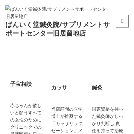
ばんいく堂鍼灸院/サプリメントサ
メニュ
ポートセンター旧居留地店
ーとウ
ィジェ
ット
ア
ア
ア
イ
イ
イ
コ
コ
コ
ン
ン
ン
子宝相談
リ
カッサ
鍼灸
リ
リ
ン
ン
ン
ク
ク
ク
赤ちゃんが欲し
当店顧問の医学
国家資格を持っ
いと願うすべて
博士が推奨する
た鍼灸師がしっ
の女性のために
「カッサリラク
かり判断し 責
クリニックでの
ゼーション」メ
任を持って治療
最新医療を日々