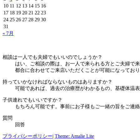
イ
10
11
12
13
14
15
16
ブ
17
18
19
20
21
22
23
24
25
26
27
28
29
30
31
« 7月
相談は一人でも夫婦でもいいのでしょうか？
はい、ご相談の際は、お一人で来られる方とご夫婦で来
都合に合わせてご来店いただくことが可能になっており
持っていかなければならないものはありますか？
可能であれば、過去の治療歴がわかるもの、基礎体温表
子供連れでもいいですか？
もちろん可能です。事前にお子様もご一緒の旨をご連絡
質問
回答
プライバシーポリシー
|
Theme: Amalie Lite