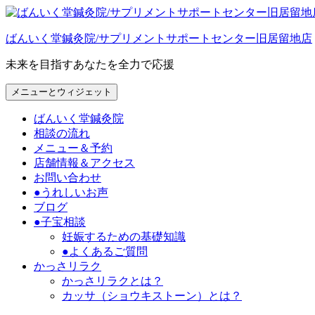
コ
ン
ばんいく堂鍼灸院/サプリメントサポートセンター旧居留地店
テ
ン
未来を目指すあなたを全力で応援
ツ
へ
メニューとウィジェット
ス
キ
ばんいく堂鍼灸院
ッ
相談の流れ
プ
メニュー＆予約
店舗情報＆アクセス
お問い合わせ
●うれしいお声
ブログ
●子宝相談
妊娠するための基礎知識
●よくあるご質問
かっさリラク
かっさリラクとは？
カッサ（ショウキストーン）とは？