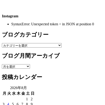
Instagram
SyntaxError: Unexpected token < in JSON at position 0
ブログカテゴリー
ブ
ロ
ブログ月間アーカイブ
グ
カ
テ
ブ
ゴ
ロ
リ
投稿カレンダー
グ
ー
月
間
2026年8月
ア
月
火
水
木
金
土
日
ー
1
2
カ
3
4
5
6
7
8
9