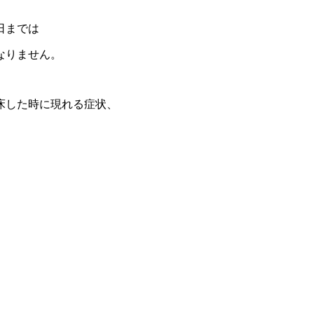
日までは
なりません。
床した時に現れる症状、