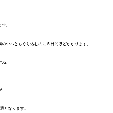
ます。
膜の中へともぐり込むのに５日間ほどかかります。
すね。
が、
0週となります。