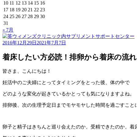
10
11
12
13
14
15
16
17
18
19
20
21
22
23
24
25
26
27
28
29
30
31
« 7月
2016年12月29日
2021年7月7日
着床したい方必読！排卵から着床の流れ
皆さま、こんにちは！
妊活中のご夫婦にとってタイミングをとった後、体の中で
どのような変化が起きているかとっても気になりますよね。
排卵後、次の生理予定日までモヤモヤした時間を過ごすこと
卵子と精子はきちんと巡り会えたのか、受精できたのか、着