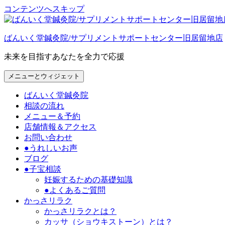
コンテンツへスキップ
ばんいく堂鍼灸院/サプリメントサポートセンター旧居留地店
未来を目指すあなたを全力で応援
メニューとウィジェット
ばんいく堂鍼灸院
相談の流れ
メニュー＆予約
店舗情報＆アクセス
お問い合わせ
●うれしいお声
ブログ
●子宝相談
妊娠するための基礎知識
●よくあるご質問
かっさリラク
かっさリラクとは？
カッサ（ショウキストーン）とは？