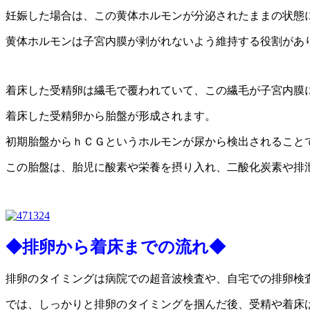
妊娠した場合は、この黄体ホルモンが分泌されたままの状態
黄体ホルモンは子宮内膜が剥がれないよう維持する役割があ
着床した受精卵は繊毛で覆われていて、この繊毛が子宮内膜
着床した受精卵から胎盤が形成されます。
初期胎盤からｈＣＧというホルモンが尿から検出されること
この胎盤は、胎児に酸素や栄養を摂り入れ、二酸化炭素や排
◆排卵から着床までの流れ◆
排卵のタイミングは病院での超音波検査や、自宅での排卵検
では、しっかりと排卵のタイミングを掴んだ後、受精や着床