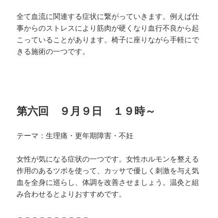
全て血流に関連する症状に繋がっていきます。例えば仕
事
からのストレスにより筋肉が硬くなり血行不良から起
こっ
ていることがあります。椅子に座りながら手軽にで
きる施
術の一つです。
第六回 ９月９日 １９時～
テーマ：生理痛・更年期障害・不妊
女性が気になる症状の一つです。女性ホルモンを整える
作
用のあるツボを使って、カッサで優しく刺激を与え気
血を
全身に巡らし、体調を改善させましょう。温灸と組
み合わ
せるとよりおすすめです。
－－－－－－－－－－