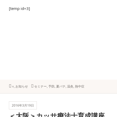
[temp id=3]
カ
○
,
お知らせ
タ
セミナー
,
予防
,
夏バテ
,
温灸
,
熱中症
テ
グ
ゴ
リ
ー
2016年3月19日
＜大阪＞カッサ療法士育成講座