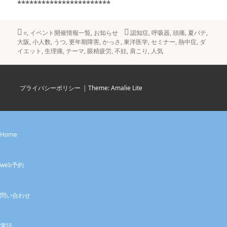
***********************
カ
○
,
イベント開催情報一覧
,
お知らせ
タ
認知症
,
呼吸器
,
頭痛
,
夏バテ
,
大阪
テ
,
小人数
,
うつ
,
更年期障害
,
かっさ
,
東洋医学
グ
,
セミナー
,
熱中症
,
ダ
イエット
ゴ
,
生理痛
,
テーマ
,
眼精疲労
,
不妊
,
肩こり
,
人気
リ
ー
プライバシーポリシー
|
Theme: Amalie Lite
Home
web予約
問い合わせ
電話