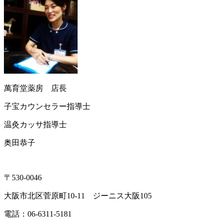
萬育堂薬房 店長
子宝カウンセラー指導士
温灸カッサ指導士
奥田恭子
〒530-0046
大阪市北区菅原町10-11 ジーニス大阪105
電話：06-6311-5181