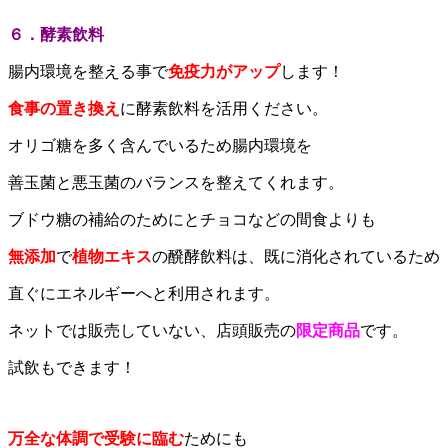
６．酵素飲料
腸内環境を整える事で
免疫力がアップ
します！
食事の置き換え
に酵素飲料を活用ください。
オリゴ糖を多く含んでいるため腸内環境を
善玉菌と悪玉菌のバランスを整えてくれます。
ブドウ糖の補給のためにとチョコなどの間食よりも
無添加
で
植物エキス
の醗酵飲料は、既に消化されているため
直ぐにエネルギーへと利用されます。
ネットでは販売していない、店頭販売の
限定商品
です。
試飲もできます！
万全な体調で受験に臨む
ためにも