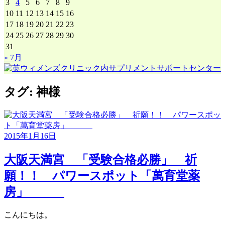
3
4
5
6
7
8
9
イ
10
11
12
13
14
15
16
ブ
17
18
19
20
21
22
23
24
25
26
27
28
29
30
31
« 7月
タグ:
神様
2015年1月16日
大阪天満宮 「受験合格必勝」 祈
願！！ パワースポット「萬育堂薬
房」
こんにちは。