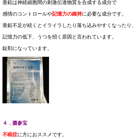
亜鉛は神経細胞間の刺激伝達物質を合成する成分で
感情のコントロールや
記憶力の維持
に必要な成分です。
亜鉛不足が続くとイライラしたり落ち込みやすくなったり、
記憶力の低下、うつを招く原因と言われています。
錠剤になっています。
４．棗参宝
不眠症
に方におススメです。