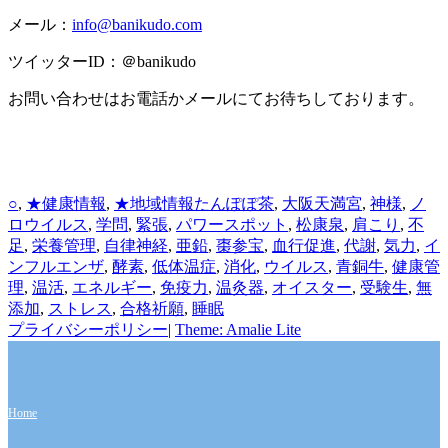
メール：
info@banikudo.com
ツイッターID：＠banikudo
お問い合わせはお電話かメールにてお待ちしております。
カ
タ
○
,
★健康情報
,
★地域情報
たんぽぽ茶
,
大阪天満宮
,
神様
,
ノ
テ
グ
ロウイルス
,
学問
,
緊張
,
パワースポット
,
松康泉
,
肩こり
,
不
ゴ
足
,
栄養管理
,
自律神経
,
亜鉛
,
棗参宝
,
血行促進
,
代謝
,
気力
,
イ
リ
ンフルエンザ
,
酵素
,
低体温症
,
消化
,
ウイルス
,
青銅牛
,
健康管
ー
理
,
温活
,
エネルギー
,
免疫力
,
温灸器
,
オイスター
,
受験生
,
無
添加
,
ストレス
,
合格祈願
,
睡眠
プライバシーポリシー
|
Theme: Amalie Lite
Home