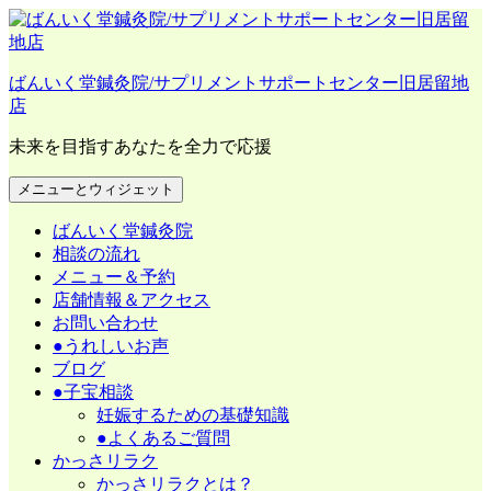
コ
ン
テ
ばんいく堂鍼灸院/サプリメントサポートセンター旧居留地
ン
店
ツ
へ
未来を目指すあなたを全力で応援
ス
キ
メニューとウィジェット
ッ
プ
ばんいく堂鍼灸院
相談の流れ
メニュー＆予約
店舗情報＆アクセス
お問い合わせ
●うれしいお声
ブログ
●子宝相談
妊娠するための基礎知識
●よくあるご質問
かっさリラク
かっさリラクとは？