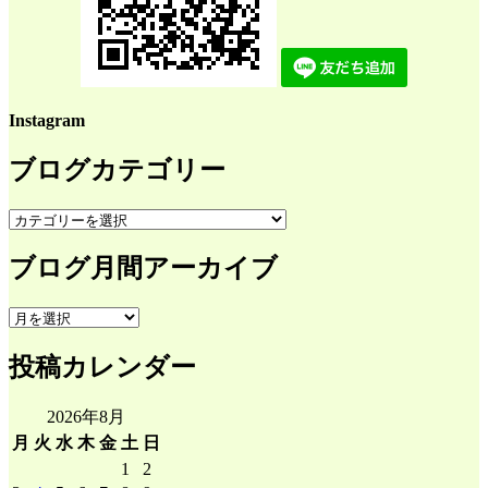
Instagram
ブログカテゴリー
ブ
ロ
ブログ月間アーカイブ
グ
カ
テ
ブ
ゴ
ロ
リ
投稿カレンダー
グ
ー
月
間
2026年8月
ア
月
火
水
木
金
土
日
ー
1
2
カ