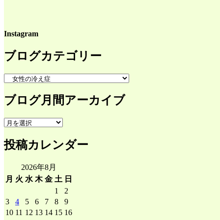
Instagram
ブログカテゴリー
ブ
ロ
ブログ月間アーカイブ
グ
カ
テ
ブ
ゴ
ロ
リ
投稿カレンダー
グ
ー
月
間
2026年8月
ア
月
火
水
木
金
土
日
ー
1
2
カ
3
4
5
6
7
8
9
イ
10
11
12
13
14
15
16
ブ