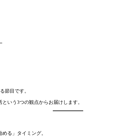
―
える節目です。
活という3つの観点からお届けします。
始める」タイミング。