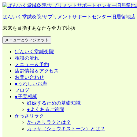
コ
ン
ばんいく堂鍼灸院/サプリメントサポートセンター旧居留地店
テ
ン
未来を目指すあなたを全力で応援
ツ
へ
メニューとウィジェット
ス
キ
ばんいく堂鍼灸院
ッ
相談の流れ
プ
メニュー＆予約
店舗情報＆アクセス
お問い合わせ
●うれしいお声
ブログ
●子宝相談
妊娠するための基礎知識
●よくあるご質問
かっさリラク
かっさリラクとは？
カッサ（ショウキストーン）とは？