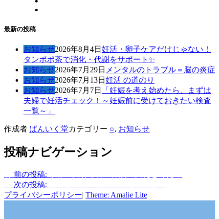
最新の投稿
お知らせ
2026年8月4日
妊活・卵子ケアだけじゃない！
タンポポ茶で消化・代謝をサポート✨
お知らせ
2026年7月29日
メンタルのトラブル＝脳の炎症
お知らせ
2026年7月13日
妊活 の道のり
お知らせ
2026年7月7日
「妊娠を考え始めたら、まずは
夫婦で妊活チェック！～妊娠前に受けておきたい検査
一覧～」
作成者
ばんいく堂
カテゴリー
○
,
お知らせ
投稿ナビゲーション
前
前の投稿:
季節の変わり目の体調の変化と冷え症
次
次の投稿:
流産しにくい身体作りを目指して
プライバシーポリシー
|
Theme: Amalie Lite