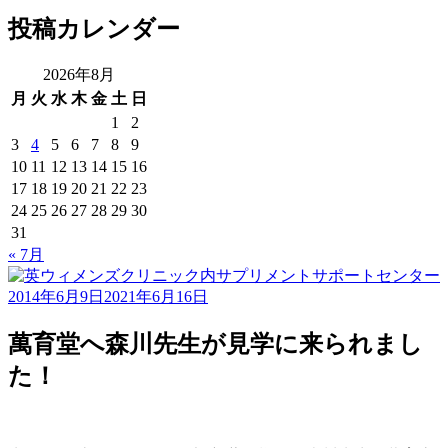
ロ
リ
投稿カレンダー
グ
ー
月
間
2026年8月
ア
月
火
水
木
金
土
日
ー
1
2
カ
3
4
5
6
7
8
9
イ
10
11
12
13
14
15
16
ブ
17
18
19
20
21
22
23
24
25
26
27
28
29
30
31
« 7月
2014年6月9日
2021年6月16日
萬育堂へ森川先生が見学に来られまし
た！