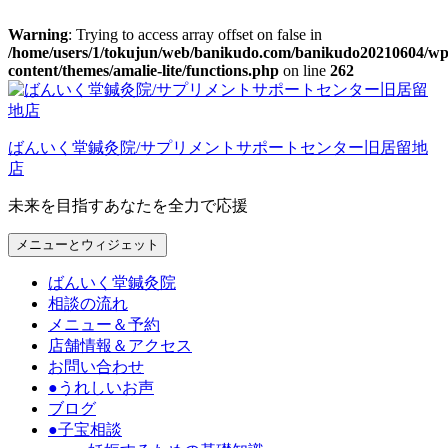
Warning
: Trying to access array offset on false in
/home/users/1/tokujun/web/banikudo.com/banikudo20210604/wp
content/themes/amalie-lite/functions.php
on line
262
コ
ン
テ
ばんいく堂鍼灸院/サプリメントサポートセンター旧居留地
ン
店
ツ
へ
未来を目指すあなたを全力で応援
ス
キ
メニューとウィジェット
ッ
プ
ばんいく堂鍼灸院
相談の流れ
メニュー＆予約
店舗情報＆アクセス
お問い合わせ
●うれしいお声
ブログ
●子宝相談