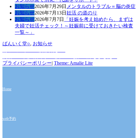
お知らせ
2026年7月29日
メンタルのトラブル＝脳の炎症
お知らせ
2026年7月13日
妊活 の道のり
お知らせ
2026年7月7日
「妊娠を考え始めたら、まずは
夫婦で妊活チェック！～妊娠前に受けておきたい検査
一覧～」
作
カ
ばんいく堂
○
,
お知らせ
成
前
テ
前
ショーケース模様替え～♪
投
者
の
次
ゴ
次
第２８回妊活カウンセラーの会に出席しました！
稿
投
の
リ
プライバシーポリシー
|
Theme: Amalie Lite
稿:
投
ー
ナ
稿:
ビ
ゲ
Home
ー
シ
ョ
web予約
ン