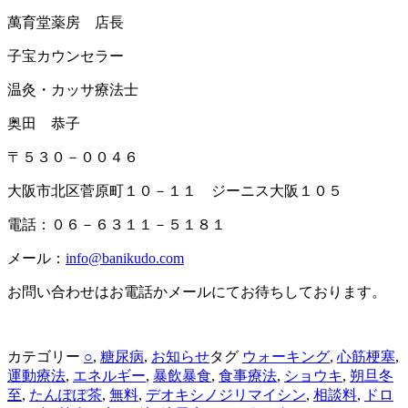
萬育堂薬房 店長
子宝カウンセラー
温灸・カッサ療法士
奥田 恭子
〒５３０－００４６
大阪市北区菅原町１０－１１ ジーニス大阪１０５
電話：０６－６３１１－５１８１
メール：
info@banikudo.com
お問い合わせはお電話かメールにてお待ちしております。
カテゴリー
○
,
糖尿病
,
お知らせ
タグ
ウォーキング
,
心筋梗塞
,
運動療法
,
エネルギー
,
暴飲暴食
,
食事療法
,
ショウキ
,
朔旦冬
至
,
たんぽぽ茶
,
無料
,
デオキシノジリマイシン
,
相談料
,
ドロ