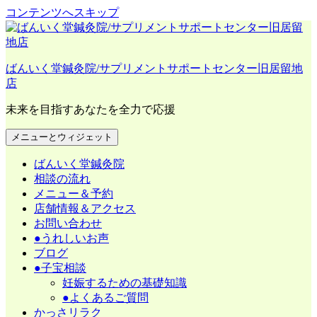
コンテンツへスキップ
ばんいく堂鍼灸院/サプリメントサポートセンター旧居留地
店
未来を目指すあなたを全力で応援
メニューとウィジェット
ばんいく堂鍼灸院
相談の流れ
メニュー＆予約
店舗情報＆アクセス
お問い合わせ
●うれしいお声
ブログ
●子宝相談
妊娠するための基礎知識
●よくあるご質問
かっさリラク