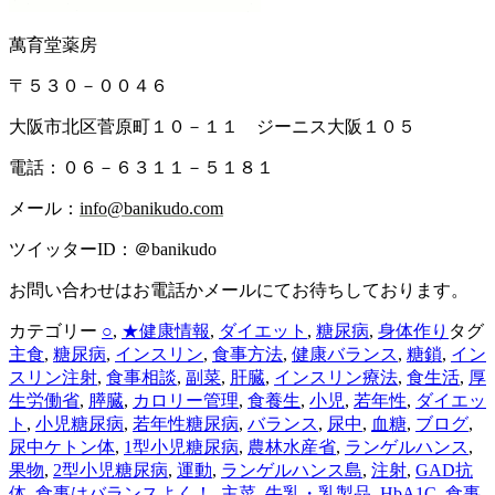
萬育堂薬房
〒５３０－００４６
大阪市北区菅原町１０－１１ ジーニス大阪１０５
電話：０６－６３１１－５１８１
メール：
info@banikudo.com
ツイッターID：＠banikudo
お問い合わせはお電話かメールにてお待ちしております。
カテゴリー
○
,
★健康情報
,
ダイエット
,
糖尿病
,
身体作り
タグ
主食
,
糖尿病
,
インスリン
,
食事方法
,
健康バランス
,
糖鎖
,
イン
スリン注射
,
食事相談
,
副菜
,
肝臓
,
インスリン療法
,
食生活
,
厚
生労働省
,
膵臓
,
カロリー管理
,
食養生
,
小児
,
若年性
,
ダイエッ
ト
,
小児糖尿病
,
若年性糖尿病
,
バランス
,
尿中
,
血糖
,
ブログ
,
尿中ケトン体
,
1型小児糖尿病
,
農林水産省
,
ランゲルハンス
,
果物
,
2型小児糖尿病
,
運動
,
ランゲルハンス島
,
注射
,
GAD抗
体
,
食事はバランスよく！
,
主菜
,
牛乳・乳製品
,
HbA1C
,
食事