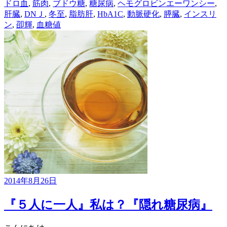
ドロ血
,
筋肉
,
ブドウ糖
,
糖尿病
,
ヘモグロビンエーワンシー
,
肝臓
,
DNＪ
,
冬至
,
脂肪肝
,
HbA1C
,
動脈硬化
,
膵臓
,
インスリ
ン
,
卲輝
,
血糖値
2014年8月26日
『５人に一人』私は？『隠れ糖尿病』