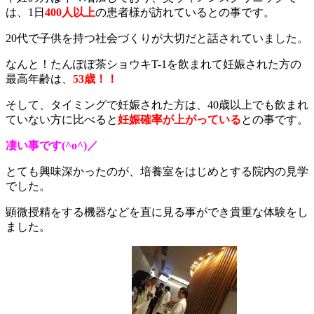
は、1日
400人以上
の患者様が訪れているとの事です。
20代で子供を持つ社会づくりが大切だと話されていました。
なんと！たんぽぽ茶ショウキT-1を飲まれて妊娠された方の
最高年齢は、
53歳！！
そして、タイミングで妊娠された方は、40歳以上でも飲まれ
ていない方に比べると
妊娠
確率が上がっている
との事です。
凄い事です(^o^)／
とても興味深かったのが、培養室をはじめとする院内の見学
でした。
顕微授精をする機器などを直に見る事ができ貴重な体験をし
ました。