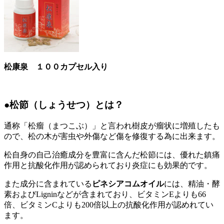
松康泉 １００カプセル入り
●
松節（しょうせつ）とは？
通称「松瘤（まつこぶ）」と言われ樹皮が瘤状に増殖したも
ので、松の木が害虫や外傷など傷を修復する為に出来ます。
松自身の自己治癒成分を豊富に含んだ松節には、優れた鎮痛
作用と抗酸化作用が認められており炎症にも効果的です。
また成分に含まれている
ピネシアコムオイル
には、精油・酵
素およびLigninなどが含まれており、ビタミンEよりも66
倍、ビタミンCよりも200倍以上の抗酸化作用が認めれてい
ます。