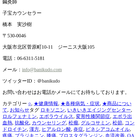
鍼灸師
子宝カウンセラー
橋本 実沙樹
〒530-0046
大阪市北区菅原町10-11 ジーニス大阪105
電話：06-6311-5181
メール：
info@banikudo.com
ツイッターID：
＠banikudo
お問い合わせはお電話かメールにてお待ちしております。
カテゴリー
○
,
★健康情報
,
★各種病気・症状
,
★商品につい
て
,
お知らせ
タグ
ロキソニン
,
いきいきエイジングセンター
,
ロルフェナミン
,
エボラウイルス
,
変形性膝関節症
,
エボラ出
血熱
,
抗酸化
,
カウンセリング
,
松瘤
,
グルコサミン
,
松節
,
コン
ドロイチン
,
漢方
,
ヒアルロン酸
,
炎症
,
ピネシアコムオイル
,
疼痛
,
ブラジキニン
,
膝痛
,
プロスタグランジン
,
血流改善
,
OA