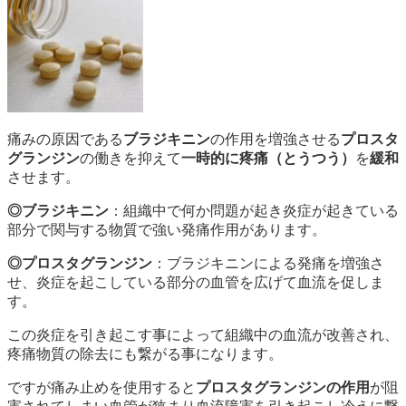
痛みの原因である
ブラジキニン
の作用を増強させる
プロスタ
グランジン
の働きを抑えて
一時的に疼痛（とうつう）
を
緩和
させます。
◎ブラジキニン
：組織中で何か問題が起き炎症が起きている
部分で関与する物質で強い発痛作用があります。
◎プロスタグランジン
：ブラジキニンによる発痛を増強さ
せ、炎症を起こしている部分の血管を広げて血流を促しま
す。
この炎症を引き起こす事によって組織中の血流が改善され、
疼痛物質の除去にも繋がる事になります。
ですが痛み止めを使用すると
プロスタグランジンの作用
が阻