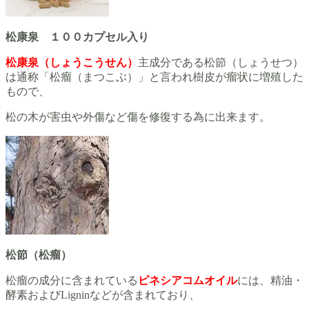
松康泉 １００カプセル入り
松康泉（しょうこうせん）
主成分である松節（しょうせつ）
は通称「松瘤（まつこぶ）」と言われ樹皮が瘤状に増殖した
もので、
松の木が害虫や外傷など傷を修復する為に出来ます。
松節（松瘤）
松瘤の成分に含まれている
ピネシアコムオイル
には、精油・
酵素およびLigninなどが含まれており、