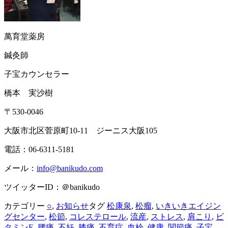
萬育堂薬房
鍼灸師
子宝カウンセラー
橋本 実沙樹
〒530-0046
大阪市北区菅原町10-11 ジーニス大阪105
電話：06-6311-5181
メール：
info@banikudo.com
ツイッターID：＠banikudo
カテゴリー
○
,
お知らせ
タグ
松康泉
,
松瘤
,
いきいきエイジン
グセンター
,
松節
,
コレステロール
,
流産
,
ストレス
,
肩こり
,
ビ
タミンE
,
腰痛
,
不妊
,
膝痛
,
不育症
,
血栓
,
健康
,
関節痛
,
子宝
,