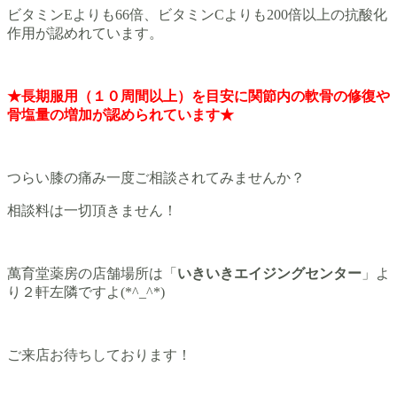
ビタミンEよりも66倍、ビタミンCよりも200倍以上の抗酸化
作用が認めれています。
★長期服用（１０周間以上）を目安に関節内の軟骨の修復や
骨塩量の増加が認められています★
つらい膝の痛み一度ご相談されてみませんか？
相談料は一切頂きません！
萬育堂薬房の店舗場所は「
いきいきエイジングセンター
」よ
り２軒左隣ですよ(*^_^*)
ご来店お待ちしております！