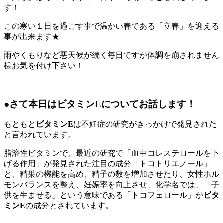
す！
この寒い１日を過ごす事で温かい春である「立春」を迎える
事が出来ます★
雨やくもりなど悪天候が続く毎日ですが体調を崩されません
様お気を付け下さい！
●さて本日はビタミンEについてお話します！
もともと
ビタミンE
は不妊症の研究がきっかけで発見された
と言われています。
脂溶性ビタミンで、最近の研究で「血中コレステロールを下
げる作用」が発見された注目の成分「トコトリエノール」
と、精巣の機能を高め、精子の数を増加させたり、女性ホル
モンバランスを整え、妊娠率を向上させ、化学名では、「子
供を生ませる」という意味である「トコフェロール」が
ビタ
ミンE
の成分とされています。