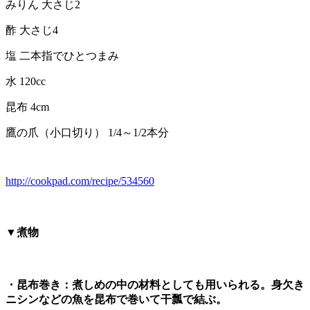
みりん 大さじ2
酢 大さじ4
塩 二本指でひとつまみ
水 120cc
昆布 4cm
鷹の爪（小口切り） 1/4～1/2本分
http://cookpad.com/recipe/534560
▼煮物
・昆布巻き：煮しめの中の材料としても用いられる。身欠き
ニシンなどの魚を昆布で巻いて干瓢で結ぶ。