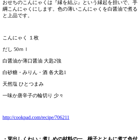
おせちのこんにゃくは『縁を結ぶ』という縁起を担いで、手
綱こんにゃくにします。色の薄いこんにゃくを白醤油で煮る
と上品です。
こんにゃく １枚
だし 50ｍｌ
白醤油か薄口醤油 大匙2強
白砂糖・みりん・酒 各大匙1
天然塩 ひとつまみ
一味か唐辛子の輪切り 少々
http://cookpad.com/recipe/706211
・芽出しくわい：煮しめの材料の一。梔子とともに煮て色付