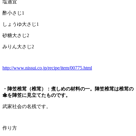
塩適宜
酢小さじ1
しょうゆ大さじ1
砂糖大さじ2
みりん大さじ2
http://www.nissui.co.jp/recipe/item/00775.html
・陣笠椎茸（椎茸）：煮しめの材料の一。陣笠椎茸は椎茸の
傘を陣笠に見立てたものです。
武家社会の名残です。
作り方