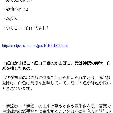
・砂糖小さじ2
・塩少々
・いりごま（白）大さじ3
http://recipe.so-net.ne.jp/r/10100136.html
・紅白かまぼこ：紅白二色のかまぼこ。元は神饌の赤米、白
米を模したもの。
形状が初日の出の形に似ることから用いられており、赤色は
魔除け、白色は清浄を意味していて、紅白の色が縁起が良い
とされています。
・伊達巻：「伊達」の由来は華やかさや派手さを表す言葉で
伊達政宗の派手好きに由来することのほかにも色々と諸説が