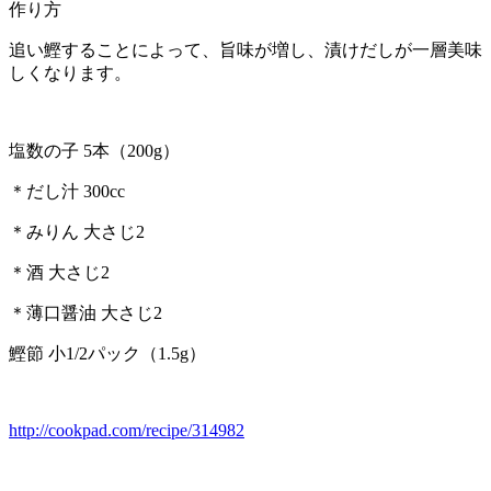
作り方
追い鰹することによって、旨味が増し、漬けだしが一層美味
しくなります。
塩数の子 5本（200g）
＊だし汁 300cc
＊みりん 大さじ2
＊酒 大さじ2
＊薄口醤油 大さじ2
鰹節 小1/2パック（1.5g）
http://cookpad.com/recipe/314982