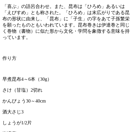
「喜ぶ」の語呂合わせ。また、昆布は「ひろめ」あるいは
「えびすめ」とも称された。「ひろめ」は末広がりである昆
布の形状に由来し、「昆布」に「子生」の字をあて子孫繁栄
を願ったものともいわれています。昆布巻きは伊達巻と同じ
く巻物（書物）に似た形から文化・学問を象徴する意味を持
っています。
作り方
早煮昆布4～6本（30g）
さけ（甘塩）2切れ
かんぴょう30～40cm
酒大さじ3
しょうが1/2片