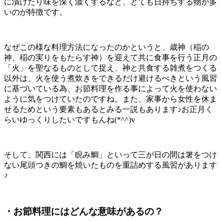
に漬けたり味を深く濃くするなど、とても日持ちする物が多
いのが特徴です。
なぜこの様な料理方法になったのかというと、歳神（稲の
神、稲の実りをもたらす神）を迎えて共に食事を行う正月の
「火」を聖なるものとして捉え、神と共食する雑煮をつくる
以外は、火を使う煮炊きをできるだけ避けるべきという風習
に基づいている為、お節料理を作る事によって火を使わない
ように気をつけていたのですね。また、家事から女性を休ま
せるためという要素もあるとみる一説もあります♪お正月く
らいゆっくりしたいですもんね(*^^)v
そして、関西には「睨み鯛」といって三が日の間は箸をつけ
ない尾頭つきの鯛を焼いたものを重詰めする風習があります
♪
・お節料理にはどんな意味があるの？