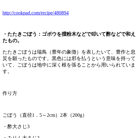
http://cookpad.com/recipe/480894
・たたきごぼう：ゴボウを擂粉木などで叩いて酢などで和え
たもの。
たたきごぼうは瑞鳥（豊年の象徴）を表したいて、豊作と息
災を願ったものです。黒色には邪を払うという意味を持って
いて、ごぼうは地中に深く根を張ることから用いられていま
す。
作り方
ごぼう（直径1．5～2cm）2本（200g）
・酢大さじ3
・みりん大さじ2