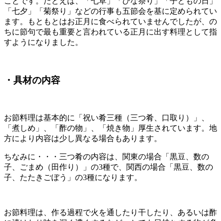
ことです。たとえば、「七草」「ひな祭り」「子どもの日」
「七夕」「菊祭り」などの行事も五節会を基に定められてい
ます。もともとはお正月に食べられていませんでしたが、の
ちに節句で最も重要と言われている正月に出す料理として指
すようになりました。
・具材の内容
お節料理は基本的に「祝い肴三種（三つ肴、口取り）」、
「煮しめ」、「酢の物」、「焼き物」厚生されています。地
方により内容は少し異なる場合もあります。
ちなみに・・・三つ肴の内容は、関東の場合「黒豆、数の
子、ごまめ（田作り）」の3種で、関西の場合「黒豆、数の
子、たたきごぼう」の3種になります。
お節料理は、作る過程で火を通したり干したり、あるいは酢