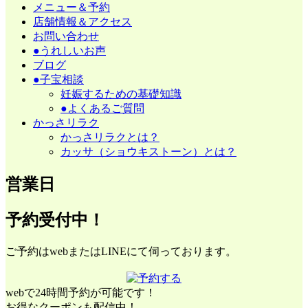
メニュー＆予約
店舗情報＆アクセス
お問い合わせ
●うれしいお声
ブログ
●子宝相談
妊娠するための基礎知識
●よくあるご質問
かっさリラク
かっさリラクとは？
カッサ（ショウキストーン）とは？
営業日
予約受付中！
ご予約はwebまたはLINEにて伺っております。
webで24時間予約が可能です！
お得なクーポンも配信中！