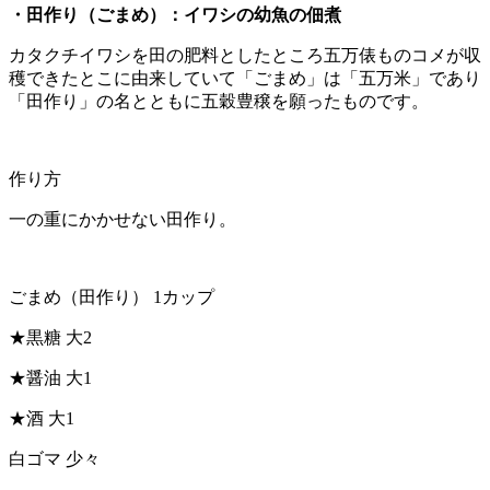
・田作り（ごまめ）：イワシの幼魚の佃煮
カタクチイワシを田の肥料としたところ五万俵ものコメが収
穫できたとこに由来していて「ごまめ」は「五万米」であり
「田作り」の名とともに五穀豊穣を願ったものです。
作り方
一の重にかかせない田作り。
ごまめ（田作り） 1カップ
★黒糖 大2
★醤油 大1
★酒 大1
白ゴマ 少々