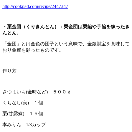
http://cookpad.com/recipe/2447347
・栗金団（くりきんとん）：栗金団は栗餡や芋餡を練ったき
んとん。
「金団」とは金色の団子という意味で、金銀財宝を意味して
おり金運を願ったものです。
作り方
さつまいも(金時など) ５００ｇ
くちなし(実) １個
栗(甘露煮) １５個
本みりん 1/3カップ