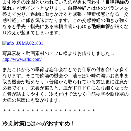
まず冷えの原因といわれているのが男女問わず「
自律神経の
乱れ
」がポイントとなります。自律神経とは体のバランスを
整えており、過剰に働きかけると緊張・興奮状態となる「交
感神経」に傾き気味になります。この交感神経の働きが強く
なると手先・指先にある末梢血管いわゆる
毛細血管
が細くな
り冷えが起きてしまいます。
写真素材・動画素材のアフロ様よりお借りしました→
http://www.aflo.com/
またこれからの季節は忘年会などでお仕事の付き合いが多く
なります。そこで飲酒の機会や、油っぽい味の濃いお食事を
取る機会が増えたり（普段から取られている方は更に注意が
必要です）、栄養が偏ると、血がドロドロになり細くなった
血管が詰まりやすく、冷えだけではなく心筋梗塞や脳梗塞の
大病の原因にも繋がります。
＊＊＊＊＊＊＊＊＊＊＊＊＊＊＊＊＊＊＊＊
冷え対策には○○がおすすめ！