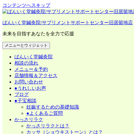
コンテンツへスキップ
ばんいく堂鍼灸院/サプリメントサポートセンター旧居留地店
未来を目指すあなたを全力で応援
メニューとウィジェット
ばんいく堂鍼灸院
相談の流れ
メニュー＆予約
店舗情報＆アクセス
お問い合わせ
●うれしいお声
ブログ
●子宝相談
妊娠するための基礎知識
●よくあるご質問
かっさリラク
かっさリラクとは？
カッサ（ショウキストーン）とは？