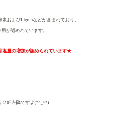
素およびLigninなどが含まれており、
化作用が認めれています。
骨塩量の増加が認められています★
２軒左隣ですよ(*^_^*)