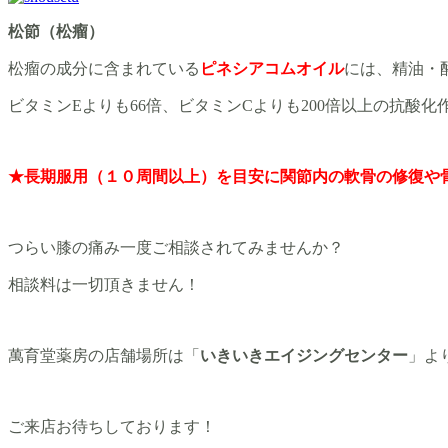
松節（松瘤）
松瘤の成分に含まれている
ピネシアコムオイル
には、精油・酵
ビタミンEよりも66倍、ビタミンCよりも200倍以上の抗酸
★長期服用（１０周間以上）を目安に関節内の軟骨の修復や
つらい膝の痛み一度ご相談されてみませんか？
相談料は一切頂きません！
萬育堂薬房の店舗場所は「
いきいきエイジングセンター
」より
ご来店お待ちしております！