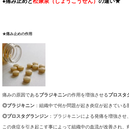
●痛み止めと
松康泉（しょうこうせん）
の違い★
★痛み止めの作用
痛みの原因である
ブラジキニン
の作用を増強させる
プロスタ
◎ブラジキニン
：組織中で何か問題が起き炎症が起きている
◎プロスタグランジン
：ブラジキニンによる発痛を増強させ
この炎症を引き起こす事によって組織中の血流が改善され、