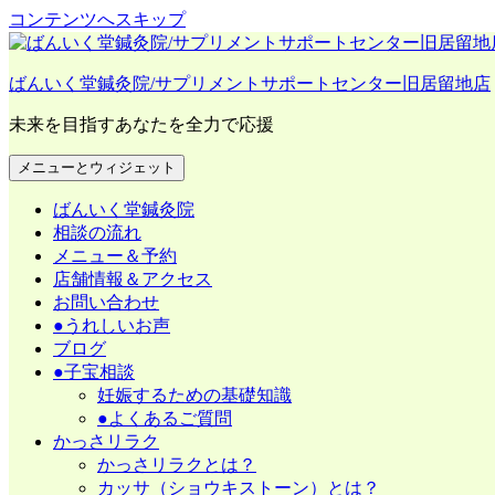
コンテンツへスキップ
ばんいく堂鍼灸院/サプリメントサポートセンター旧居留地店
未来を目指すあなたを全力で応援
メニューとウィジェット
ばんいく堂鍼灸院
相談の流れ
メニュー＆予約
店舗情報＆アクセス
お問い合わせ
●うれしいお声
ブログ
●子宝相談
妊娠するための基礎知識
●よくあるご質問
かっさリラク
かっさリラクとは？
カッサ（ショウキストーン）とは？