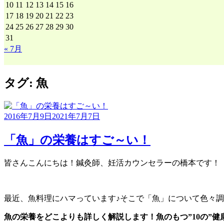
10
11
12
13
14
15
16
17
18
19
20
21
22
23
24
25
26
27
28
29
30
31
« 7月
タグ:
魚
2016年7月9日
2021年7月7日
「魚」の栄養はすご～い！
皆さんこんにちは！鍼灸師、妊活カウンセラーの橋本です！
最近、魚料理にハマっています♪そこで「魚」について色々調
魚の栄養をどこよりも詳しく解説します！魚のもつ”10の”健