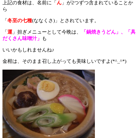
上記の食材は、名前に「
ん
」が2つずつ含まれていることか
ら
「
冬至の七種
(ななくさ)」とされています。
「
運
」担ぎメニューとして今晩は、
「鍋焼きうどん」、「具
だくさん味噌汁」
も
いいかもしれませんね♪
金柑は、そのまま召し上がっても美味しいですよ(*^_^*)