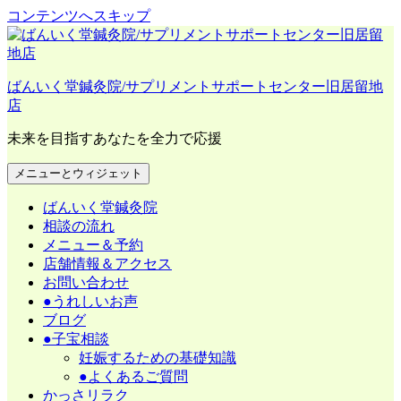
コンテンツへスキップ
ばんいく堂鍼灸院/サプリメントサポートセンター旧居留地
店
未来を目指すあなたを全力で応援
メニューとウィジェット
ばんいく堂鍼灸院
相談の流れ
メニュー＆予約
店舗情報＆アクセス
お問い合わせ
●うれしいお声
ブログ
●子宝相談
妊娠するための基礎知識
●よくあるご質問
かっさリラク