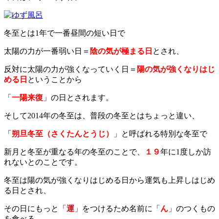
冬至とは1年で一番昼間の短い日で
太陽の力が一番弱い日＝
陰の気が極まる日
とされ、
反対に太陽の力が強くなっていく日＝
陽の気が強くなりはじ
める日
ということから
「
一陽来復
」の日とされます。
そして2014年の冬至は、普段の冬至とはちょっと違い、
「
朔旦冬至（さくたんとうじ）
」と呼ばれる特別な冬至で
新月と冬至が重なる年の冬至のことで、
１９
年に1度しか訪
れないとのことです。
冬至は陽の気が強くなりはじめる日から運気も上昇しはじめ
る日とされ、
その日にもっと「
運
」
をつけるため名前に「
ん
」のつくもの
を食べる