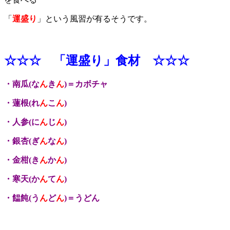
「
運盛り
」という風習が有るそうです。
☆☆☆ 「運盛り」食材 ☆☆☆
・南瓜(な
ん
き
ん
)＝カボチャ
・蓮根(れ
ん
こ
ん
)
・人参(に
ん
じ
ん
)
・銀杏(ぎ
ん
な
ん
)
・金柑(き
ん
か
ん
)
・寒天(か
ん
て
ん
)
・饂飩(う
ん
ど
ん
)＝うどん