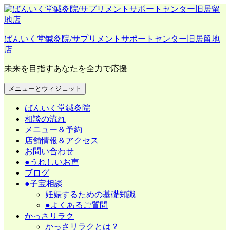
コ
ン
テ
ばんいく堂鍼灸院/サプリメントサポートセンター旧居留地
ン
店
ツ
へ
未来を目指すあなたを全力で応援
ス
キ
メニューとウィジェット
ッ
プ
ばんいく堂鍼灸院
相談の流れ
メニュー＆予約
店舗情報＆アクセス
お問い合わせ
●うれしいお声
ブログ
●子宝相談
妊娠するための基礎知識
●よくあるご質問
かっさリラク
かっさリラクとは？