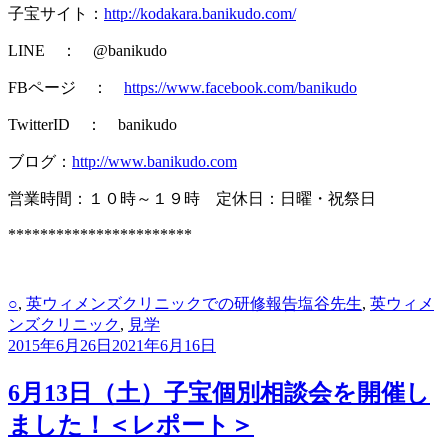
子宝サイト：
http://kodakara.banikudo.com/
LINE ： @banikudo
FBページ ：
https://www.facebook.com/banikudo
TwitterID ： banikudo
ブログ：
http://www.banikudo.com
営業時間：１０時～１９時 定休日：日曜・祝祭日
***********************
カ
タ
○
,
英ウィメンズクリニックでの研修報告
塩谷先生
,
英ウィメ
テ
グ
ンズクリニック
,
見学
ゴ
2015年6月26日
2021年6月16日
リ
ー
6月13日（土）子宝個別相談会を開催し
ました！＜レポート＞