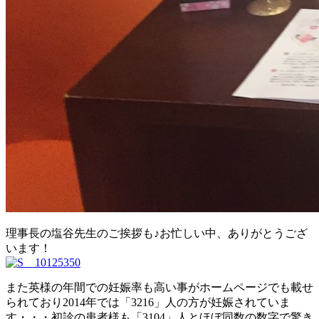
理事長の塩谷先生のご挨拶も♪お忙しい中、ありがとうござ
います！
また英様の年間での妊娠率も高い事がホームページでも載せ
られており2014年では「3216」人の方が妊娠されていま
す・・・初診の患者様も「3104」人とほぼ同数の数字で驚き