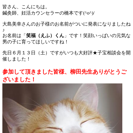
皆さん、こんにちは。
鍼灸師、妊活カウンセラーの橋本です(^o^)/
大島美幸さんのお子様のお名前がついに発表になりましたね
♪
お名前は「
笑福（えふ）くん
」です！笑顔いっぱいの元気な
男の子に育ってほしいですね！
先日６月１３日（土）ですがいつも大好評★子宝相談会を開
催しました！
参加して頂きました皆様、柳田先生ありがとうご
ざいました！