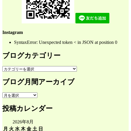
Instagram
SyntaxError: Unexpected token < in JSON at position 0
ブログカテゴリー
ブ
ロ
ブログ月間アーカイブ
グ
カ
テ
ブ
ゴ
ロ
リ
投稿カレンダー
グ
ー
月
間
2026年8月
ア
月
火
水
木
金
土
日