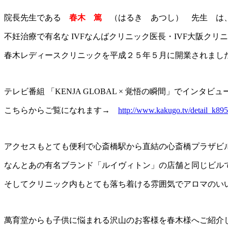
院長先生である
春木 篤
（はるき あつし） 先生 は
不妊治療で有名な IVFなんばクリニック医長・IVF大阪クリ
春木レディースクリニックを平成２５年５月に開業されまし
テレビ番組 「KENJA GLOBAL × 覚悟の瞬間」
でインタビュ
こちらからご覧になれます→
http://www.kakugo.tv/detail_k895
アクセスもとても便利で心斎橋駅から直結の心斎橋プラザビル
なんとあの有名ブランド「ルイヴィトン」の店舗と同じビル
そしてクリニック内もとても落ち着ける雰囲気でアロマのいい匂い
萬育堂からも子供に悩まれる沢山のお客様を春木様へご紹介