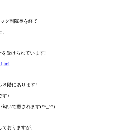
、
ニック副院長を経て
た。
ーを受けられています!
.html
８階にあります!
です♪
で癒されます(*^_^*)
しておりますが、