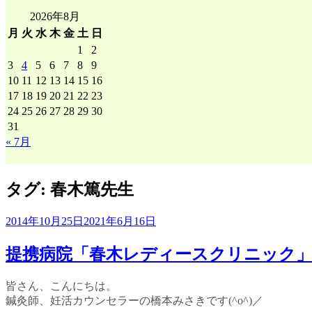
間
2026年8月
ア
月
火
水
木
金
土
日
ー
1
2
カ
3
4
5
6
7
8
9
イ
10
11
12
13
14
15
16
ブ
17
18
19
20
21
22
23
24
25
26
27
28
29
30
31
« 7月
タグ:
春木篤先生
2014年10月25日
2021年6月16日
提携病院「春木レディースクリニック
皆さん、こんにちは。
鍼灸師、妊活カウンセラーの橋本みさきです(^o^)／