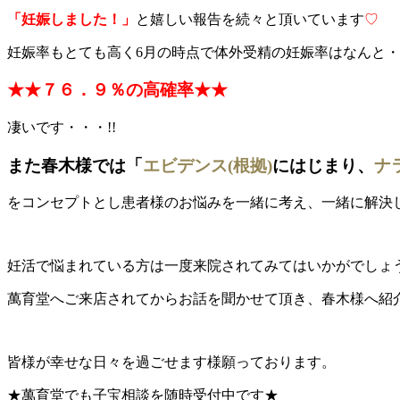
「妊娠しました！」
と嬉しい報告を続々と頂いています
♡
妊娠率もとても高く6月の時点で体外受精の妊娠率はなんと
★★７６．９％の高確率★★
凄いです・・・!!
また春木様では「
エビデンス(根拠)
にはじまり、
ナ
をコンセプトとし患者様のお悩みを一緒に考え、一緒に解決
妊活で悩まれている方は一度来院されてみてはいかがでしょ
萬育堂へご来店されてからお話を聞かせて頂き、春木様へ紹
皆様が幸せな日々を過ごせます様願っております。
★萬育堂でも子宝相談を随時受付中です★