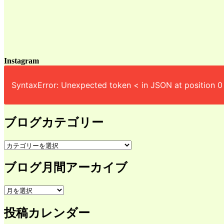
Instagram
SyntaxError: Unexpected token < in JSON at position 0
ブログカテゴリー
ブ
ロ
ブログ月間アーカイブ
グ
カ
テ
ブ
ゴ
ロ
リ
投稿カレンダー
グ
ー
月