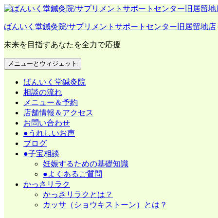
コ
ン
ばんいく堂鍼灸院/サプリメントサポートセンター旧居留地店
テ
ン
未来を目指すあなたを全力で応援
ツ
へ
メニューとウィジェット
ス
キ
ばんいく堂鍼灸院
ッ
相談の流れ
プ
メニュー＆予約
店舗情報＆アクセス
お問い合わせ
●うれしいお声
ブログ
●子宝相談
妊娠するための基礎知識
●よくあるご質問
かっさリラク
かっさリラクとは？
カッサ（ショウキストーン）とは？