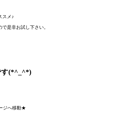
ススメ♪
ので是非お試し下さい。
(*^_^*)
ージへ移動★