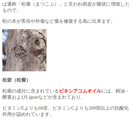
は通称「松瘤（まつこぶ）」と言われ樹皮が瘤状に増殖した
もので、
松の木が害虫や外傷など傷を修復する為に出来ます。
松節（松瘤）
松瘤の成分に含まれている
ピネシアコムオイル
には、精油・
酵素およびLigninなどが含まれており、
ビタミンEよりも66倍、ビタミンCよりも200倍以上の抗酸化
作用が認めれています。