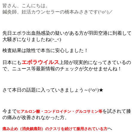
皆さん、こんにちは。
鍼灸師、妊活カウンセラーの橋本みさきです(^o^)／
先日エボラ出血熱感染の疑いがある方が羽田空港に到着して
大騒ぎになりましたね(>_<)
検査結果は陰性で本当に安心しました！
エボラウイルス
日本にも
上陸が現実的になってきているの
で、ニュース等最新情報のチェックが欠かせませんね！
さて本日の話題に入っていきましょう～(^o^)★
今まで
を試されて膝
ヒアルロン酸・コンドロイチン・グルコサミン等
の痛みが改善されなかった方、
へ
痛み止め（消炎鎮痛剤）のクスリを続けて服用されている方