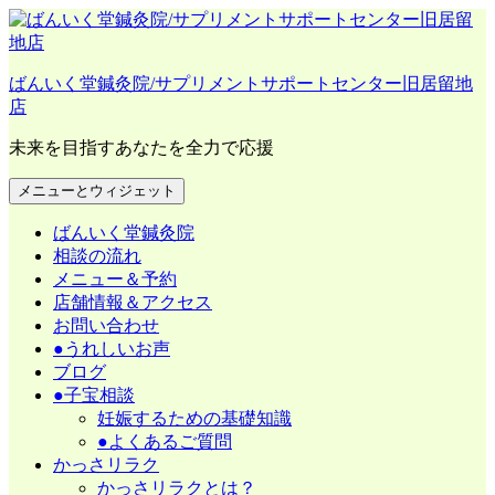
コ
ン
テ
ばんいく堂鍼灸院/サプリメントサポートセンター旧居留地
ン
店
ツ
へ
未来を目指すあなたを全力で応援
ス
キ
メニューとウィジェット
ッ
プ
ばんいく堂鍼灸院
相談の流れ
メニュー＆予約
店舗情報＆アクセス
お問い合わせ
●うれしいお声
ブログ
●子宝相談
妊娠するための基礎知識
●よくあるご質問
かっさリラク
かっさリラクとは？