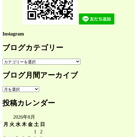
Instagram
ブログカテゴリー
ブ
ロ
ブログ月間アーカイブ
グ
カ
テ
ブ
ゴ
ロ
リ
投稿カレンダー
グ
ー
月
間
2026年8月
ア
月
火
水
木
金
土
日
ー
1
2
カ