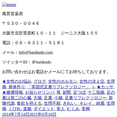
萬育堂薬房
〒５３０－００４６
大阪市北区菅原町１０－１１ ジーニス大阪１０５
電話：０６－６３１１－５１８１
メール：
info@banikudo.com
ツイッターID：＠banikudo
お問い合わせはお電話かメールにてお待ちしております。
カ
★女性のお悩み
,
ブログ
,
女性のホルモン
,
女性の冷え症
,
生理
テ
痛
,
身体作り
,
「英国式足裏リフレクソロジー」
,
○
,
★カッサ
,
ゴ
タ
★健康情報
,
お知らせ
リンパ
,
胃
,
副腎
,
足つぼ
,
十二指腸
,
足の
リ
グ
裏は第二の心臓
,
大腸
,
足裏
,
小腸
,
足裏リフレクソロジー
,
新
ー
陳代謝
,
食欲を抑える
,
生理不順
,
きれい、キレイ、綺麗
,
生理
痛
,
くびれ
,
直腸
,
ダイエット
,
美人
,
むくみ
,
美脚
2014年7月14日
2021年6月16日