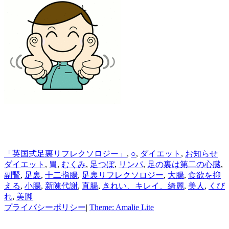
カ
タ
「英国式足裏リフレクソロジー」
,
○
,
ダイエット
,
お知らせ
テ
グ
ダイエット
,
胃
,
むくみ
,
足つぼ
,
リンパ
,
足の裏は第二の心臓
,
ゴ
副腎
,
足裏
,
十二指腸
,
足裏リフレクソロジー
,
大腸
,
食欲を抑
リ
える
,
小腸
,
新陳代謝
,
直腸
,
きれい、キレイ、綺麗
,
美人
,
くび
ー
れ
,
美脚
プライバシーポリシー
|
Theme: Amalie Lite