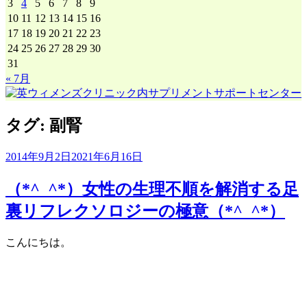
3
4
5
6
7
8
9
イ
10
11
12
13
14
15
16
ブ
17
18
19
20
21
22
23
24
25
26
27
28
29
30
31
« 7月
タグ:
副腎
2014年9月2日
2021年6月16日
（*^_^*）女性の生理不順を解消する足
裏リフレクソロジーの極意（*^_^*）
こんにちは。