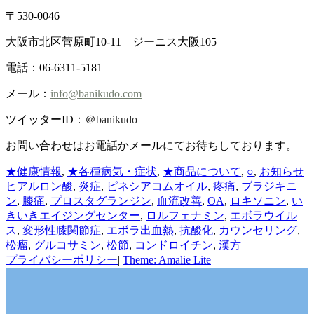
〒530-0046
大阪市北区菅原町10-11 ジーニス大阪105
電話：06-6311-5181
メール：
info@banikudo.com
ツイッターID：
＠banikudo
お問い合わせはお電話かメールにてお待ちしております。
カ
★健康情報
,
★各種病気・症状
,
★商品について
,
○
,
お知らせ
テ
ヒアルロン酸
,
炎症
,
ピネシアコムオイル
,
疼痛
,
ブラジキニ
ゴ
ン
,
膝痛
,
プロスタグランジン
,
血流改善
,
OA
,
ロキソニン
,
い
リ
きいきエイジングセンター
,
ロルフェナミン
,
エボラウイル
ー
ス
,
変形性膝関節症
,
エボラ出血熱
,
抗酸化
,
カウンセリング
,
松瘤
,
グルコサミン
,
松節
,
コンドロイチン
,
漢方
プライバシーポリシー
|
Theme: Amalie Lite