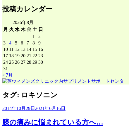
ロ
リ
投稿カレンダー
グ
ー
月
間
2026年8月
ア
月
火
水
木
金
土
日
ー
1
2
カ
3
4
5
6
7
8
9
イ
10
11
12
13
14
15
16
ブ
17
18
19
20
21
22
23
24
25
26
27
28
29
30
31
« 7月
タグ:
ロキソニン
2014年10月29日
2021年6月16日
膝の痛みに悩まれている方へ…