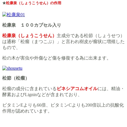
★
松康泉（しょうこうせん）の作用
松康泉 １００カプセル入り
松康泉（しょうこうせん）
主成分である松節（しょうせつ）
は通称「松瘤（まつこぶ）」と言われ樹皮が瘤状に増殖した
もので、
松の木が害虫や外傷など傷を修復する為に出来ます。
松節（松瘤）
松瘤の成分に含まれている
ピネシアコムオイル
には、精油・
酵素およびLigninなどが含まれており、
ビタミンEよりも66倍、ビタミンCよりも200倍以上の抗酸化
作用が認めれています。