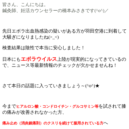
皆さん、こんにちは。
鍼灸師、妊活カウンセラーの橋本みさきです(^o^)／
先日エボラ出血熱感染の疑いがある方が羽田空港に到着して
大騒ぎになりましたね(>_<)
検査結果は陰性で本当に安心しました！
エボラウイルス
日本にも
上陸が現実的になってきているの
で、ニュース等最新情報のチェックが欠かせませんね！
さて本日の話題に入っていきましょう～(^o^)★
今まで
を試されて膝
ヒアルロン酸・コンドロイチン・グルコサミン等
の痛みが改善されなかった方、
へ
痛み止め（消炎鎮痛剤）のクスリを続けて服用されている方