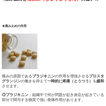
★痛み止めの作用
痛みの原因である
ブラジキニン
の作用を増強させる
プロスタ
グランジン
の働きを抑えて
一時的に疼痛（とうつう）
を
緩和
させます。
◎ブラジキニン
：組織中で何か問題が起き炎症が起きている
部分で関与する物質で強い発痛作用があります。