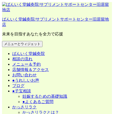
コ
ン
テ
ばんいく堂鍼灸院/サプリメントサポートセンター旧居留地
ン
店
ツ
へ
未来を目指すあなたを全力で応援
ス
キ
メニューとウィジェット
ッ
プ
ばんいく堂鍼灸院
相談の流れ
メニュー＆予約
店舗情報＆アクセス
お問い合わせ
●うれしいお声
ブログ
●子宝相談
妊娠するための基礎知識
●よくあるご質問
かっさリラク
かっさリラクとは？