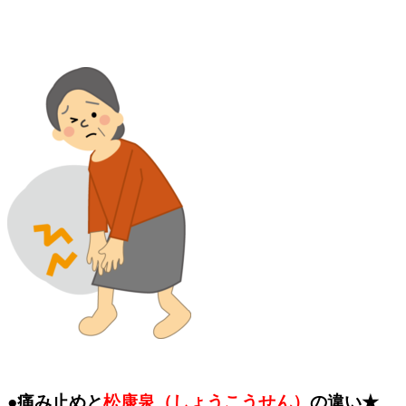
●痛み止めと
松康泉（しょうこうせん）
の違い★