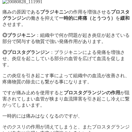
痛みの原因である
ブラジキニン
の作用を増強させる
プロスタ
グランジン
の働きを抑えて
一時的に疼痛（とうつう）
を
緩和
させます。
◎ブラジキニン
：組織中で何か問題が起き炎症が起きている
部分で関与する物質で強い発痛作用があります。
◎プロスタグランジン
：ブラジキニンによる発痛を増強さ
せ、炎症を起こしている部分の血管を広げて血流を促しま
す。
この炎症を引き起こす事によって組織中の血流が改善され、
疼痛物質の除去にも繋がる事になります。
ですが痛み止めを使用すると
プロスタグランジンの作用
が阻
害されてしまい血管が狭まり血流障害を引き起こし冷えに繋
がってしまいます。
一時的には痛みはなくなるのですが、
そのクスリの作用が消えてしまうと、またプロスタグランジ