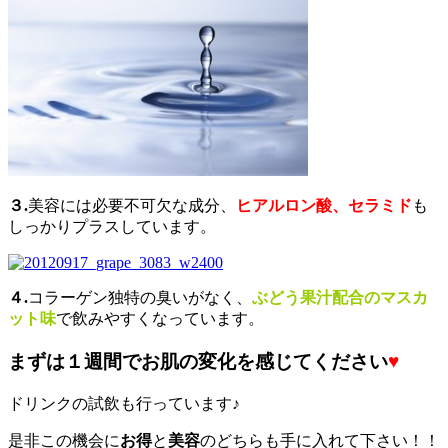
３.
美容には必要不可欠な成分、
ヒアルロン酸、セラミド
も
しっかりプラスしています。
４.
コラーゲン独特の臭いがなく、
ぶどう果汁配合のマスカ
ット味
で飲みやすくなっています。
まずは１週間でお肌の変化を感じてください
♥
ドリンクの試飲も行っています♪
是非この機会に
お得
と
美容
のどちらも手に入れて下さい！！