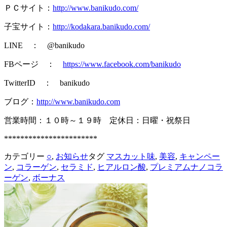
ＰＣサイト：
http://www.banikudo.com/
子宝サイト：
http://kodakara.banikudo.com/
LINE ： @banikudo
FBページ ：
https://www.facebook.com/banikudo
TwitterID ： banikudo
ブログ：
http://www.banikudo.com
営業時間：１０時～１９時 定休日：日曜・祝祭日
***********************
カテゴリー
○
,
お知らせ
タグ
マスカット味
,
美容
,
キャンペー
ン
,
コラーゲン
,
セラミド
,
ヒアルロン酸
,
プレミアムナノコラ
ーゲン
,
ボーナス