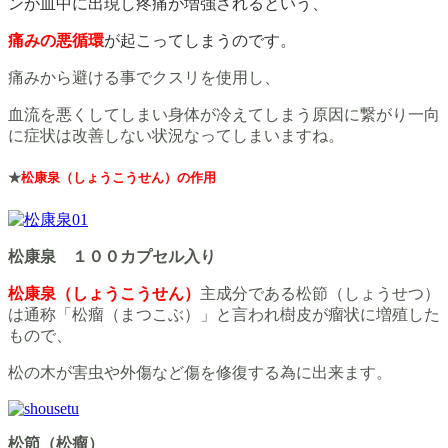
ンが血中に出現し疼痛が増強されるという、
痛みの悪循環
が起こってしまうのです。
痛みから避ける事でクスリを使用し、
血流を悪くしてしまい身体が冷えてしまう原因に繋がり一向
に症状は改善しない状況なってしまいますね。
★
松康泉（しょうこうせん）の作用
松康泉 １００カプセル入り
松康泉（しょうこうせん）
主成分である松節（しょうせつ）
は通称「松瘤（まつこぶ）」と言われ樹皮が瘤状に増殖した
もので、
松の木が害虫や外傷など傷を修復する為に出来ます。
松節（松瘤）