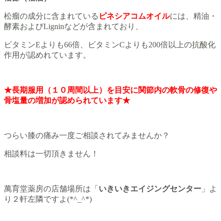
松瘤の成分に含まれている
ピネシアコムオイル
には、精油・
酵素およびLigninなどが含まれており、
ビタミンEよりも66倍、ビタミンCよりも200倍以上の抗酸化
作用が認めれています。
★長期服用（１０周間以上）を目安に関節内の軟骨の修復や
骨塩量の増加が認められています★
つらい膝の痛み一度ご相談されてみませんか？
相談料は一切頂きません！
萬育堂薬房の店舗場所は「
いきいきエイジングセンター
」よ
り２軒左隣ですよ(*^_^*)