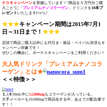
ナスキャンペーン
を実施しています！“商品を５万円分ご購
入ごと”に「
プレミアムナノコラーゲン
」ドリンクを
10本プ
レゼント
いたします(^o^)／
★★★
キャンペーン期間は
2015年7月1
日～31日まで
！
★★★
店頭で商品ご購入以外にも代引き・振込・ペイパル決済もキ
ャンペーン対象です！
ぜひこの機会に、ボーナスキャンペーンをご利用ください！
大人気ドリンク「プレミアムナノコラ
ーゲン」とは★
＜＜特徴＞＞
１.
1本50mL中に
12,000mg
もコラーゲンが入っている。
大手メーカーも10,000mgで商品化する中、あえての配合量で
す！！