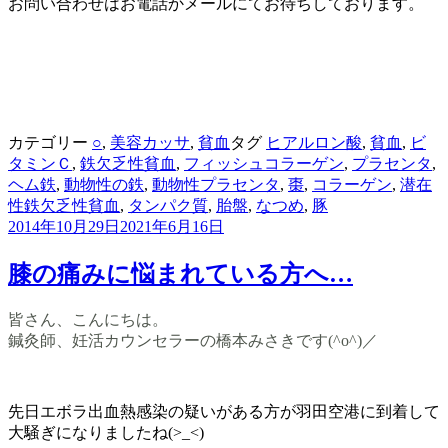
お問い合わせはお電話かメールにてお待ちしております。
カテゴリー
○
,
美容カッサ
,
貧血
タグ
ヒアルロン酸
,
貧血
,
ビ
タミンＣ
,
鉄欠乏性貧血
,
フィッシュコラーゲン
,
プラセンタ
,
ヘム鉄
,
動物性の鉄
,
動物性プラセンタ
,
棗
,
コラーゲン
,
潜在
性鉄欠乏性貧血
,
タンパク質
,
胎盤
,
なつめ
,
豚
2014年10月29日
2021年6月16日
膝の痛みに悩まれている方へ…
皆さん、こんにちは。
鍼灸師、妊活カウンセラーの橋本みさきです(^o^)／
先日エボラ出血熱感染の疑いがある方が羽田空港に到着して
大騒ぎになりましたね(>_<)