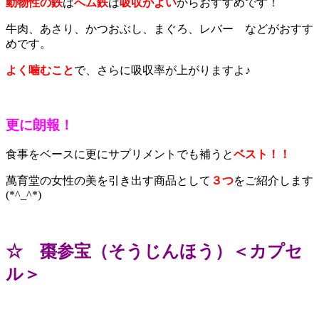
動物性の鉄
は
へム鉄
は
吸収がよい
からおすすめです！
牛肉、あさり、かつおぶし、まぐろ、レバー などがおすす
めです。
よく噛むこと
で、さらに吸収率が上がりますよ♪
更に朗報！
食事をベースに更にサプリメントでも補うと
ベスト！！
萬育堂の女性の美を引き出す商品として
３つ
をご紹介します
(*^_^*)
☆ 棗参宝（そうじんほう）＜カプセ
ル＞