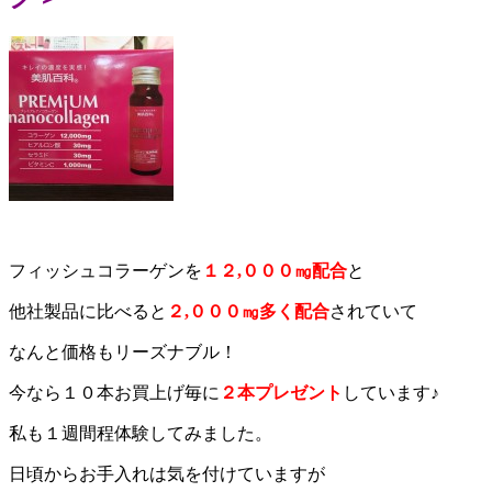
フィッシュコラーゲンを
１２,０００㎎配合
と
他社製品に比べると
２,０００㎎多く配合
されていて
なんと価格もリーズナブル！
今なら１０本お買上げ毎に
２本プレゼント
しています♪
私も１週間程体験してみました。
日頃からお手入れは気を付けていますが