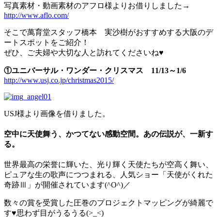
写真素材・動画素材のアフロ様よりお借りしました→
http://www.aflo.com/
そこで萬育堂スタッフ橋本 実沙樹がおすすめする大阪のデ
ートスポットをご紹介！
ぜひ、ご夫婦や大切な人と訪れてくださいね♥
①ユニバーサル・ワンダー・クリスマス 11/13～1/6
http://www.usj.co.jp/christmas2015/
USJ様より画像を借りました。
空中に天使舞う、かつてない感動空間。あの伝説が、一新す
る。
世界最高の栄誉に輝いた、光り輝く天使たちが空高く舞い、
ピュアな生の歌声につつまれる、人気ショー「天使がくれた
奇跡Ⅲ」が開催されています(^O^)／
数々の賞を受賞した圧巻のプロジェクトマッピングが綺麗で
す♥思わず目がうるうる(>_<)