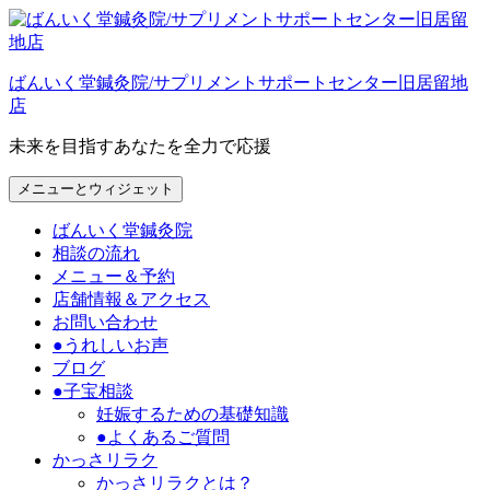
コ
ン
テ
ばんいく堂鍼灸院/サプリメントサポートセンター旧居留地
ン
店
ツ
へ
未来を目指すあなたを全力で応援
ス
キ
メニューとウィジェット
ッ
プ
ばんいく堂鍼灸院
相談の流れ
メニュー＆予約
店舗情報＆アクセス
お問い合わせ
●うれしいお声
ブログ
●子宝相談
妊娠するための基礎知識
●よくあるご質問
かっさリラク
かっさリラクとは？