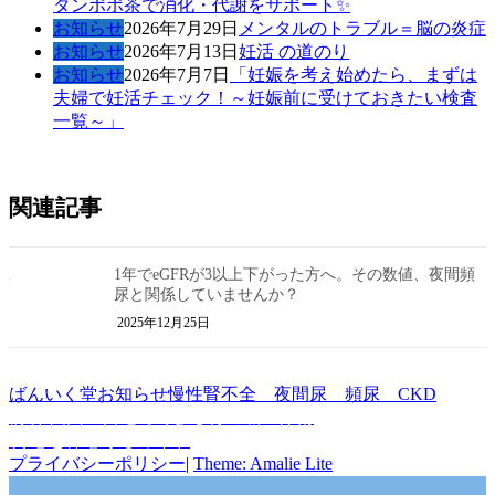
タンポポ茶で消化・代謝をサポート✨
お知らせ
2026年7月29日
メンタルのトラブル＝脳の炎症
お知らせ
2026年7月13日
妊活 の道のり
お知らせ
2026年7月7日
「妊娠を考え始めたら、まずは
夫婦で妊活チェック！～妊娠前に受けておきたい検査
一覧～」
関連記事
1年でeGFRが3以上下がった方へ。その数値、夜間頻
尿と関係していませんか？
2025年12月25日
作
カ
タ
ばんいく堂
お知らせ
慢性腎不全 夜間尿 頻尿 CKD
成
前
テ
グ
前
第四回 自宅でできる腎の底上げ術
投
者
の
次
ゴ
次
心と体を守るガイド
稿
投
の
リ
プライバシーポリシー
|
Theme: Amalie Lite
稿:
投
ー
ナ