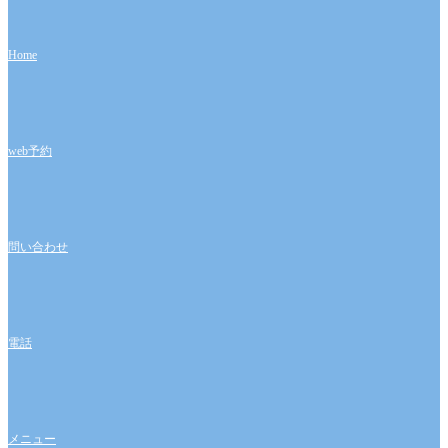
稿:
ビ
ゲ
Home
ー
シ
ョ
web予約
ン
問い合わせ
電話
メニュー