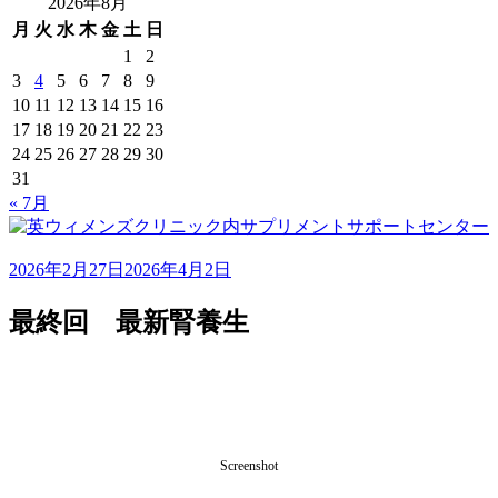
2026年8月
ア
月
火
水
木
金
土
日
ー
1
2
カ
3
4
5
6
7
8
9
イ
10
11
12
13
14
15
16
ブ
17
18
19
20
21
22
23
24
25
26
27
28
29
30
31
« 7月
2026年2月27日
2026年4月2日
最終回 最新腎養生
Screenshot