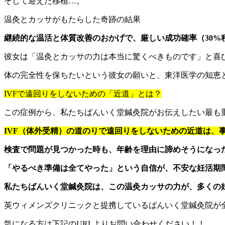
そして迎えた移植…。
温灸とカッサがもたらした奇跡の結果
継続的な温活と体質改善のおかげで、厳しい成功確率（30%
彼女は「温灸とカッサの力は本当に驚くべきものです」と喜
体の完全性を保ちたいという彼女の願いと、東洋医学の知恵
IVFで遠回りをしないための「近道」とは？
この症例から、私たちばんいく堂鍼灸院がお伝えしたい最も
IVF（体外受精）の道のりで遠回りをしないための近道は、
検査で問題が見つかった時も、年齢を理由に諦めそうになっ
「やるべき準備は全てやった」という自信が、不安な妊活期
私たちばんいく堂鍼灸院は、この温灸カッサの力が、多くの
英ウィメンズクリニックと提携しているばんいく堂鍼灸院が
気になる方は下記のURLよりお問い合わせください！！