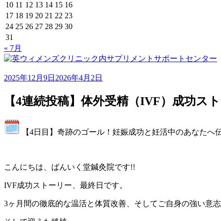
10
11
12
13
14
15
16
17
18
19
20
21
22
23
24
25
26
27
28
29
30
31
« 7月
2025年12月9日
2026年4月2日
【4連続投稿】体外受精（IVF）成功ス
【4日目】奇跡のゴール！妊娠成功と妊活中のあなたへ
こんにちは、ばんいく堂鍼灸院です!!
IVF成功ストーリー、最終日です。
3ヶ月間の徹底的な温活と体質改善、そしてご自身の強い意