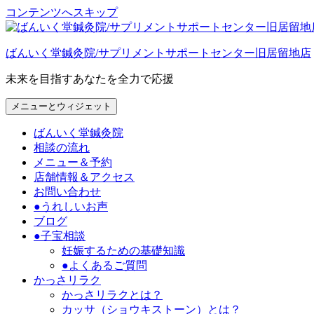
コンテンツへスキップ
ばんいく堂鍼灸院/サプリメントサポートセンター旧居留地店
未来を目指すあなたを全力で応援
メニューとウィジェット
ばんいく堂鍼灸院
相談の流れ
メニュー＆予約
店舗情報＆アクセス
お問い合わせ
●うれしいお声
ブログ
●子宝相談
妊娠するための基礎知識
●よくあるご質問
かっさリラク
かっさリラクとは？
カッサ（ショウキストーン）とは？