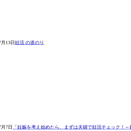
7月13日
妊活 の道のり
年7月7日
「妊娠を考え始めたら、まずは夫婦で妊活チェック！～