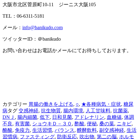
大阪市北区菅原町10-11 ジーニス大阪105
TEL：06-6311-5181
メール：
info@banikudo.com
ツイッターID：＠banikudo
お問い合わせはお電話かメールにてお待ちしております。
カテゴリー
胃腸の働きを上げる
,
○
,
★各種病気・症状
,
糖尿
病
タグ
交感神経
,
抗生物質
,
腸内環境
,
人工甘味料
,
抗菌薬
,
DNＪ
,
腸内細菌
,
低下
,
日和見菌
,
アドレナリン
,
血糖値
,
体調
不良
,
有害菌
,
ショウキＤ－３０
,
酢酸
,
便秘
,
桑の葉
,
ニキビ
,
酪酸
,
免疫力
,
生活習慣
,
バランス
,
醗酵飲料
,
副交感神経
,
生活
習慣病
,
ファスティング
,
防衛反応
,
吹出物
,
第二の脳
,
ホルモ