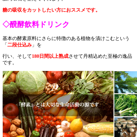
糖の吸収をカットしたい方におススメです。
◇醗酵飲料ドリンク
基本の酵素原料にさらに特徴のある植物を漬けこむという
「
二段仕込み
」を
行い、そして
180日間以上熟成
させて丹精込めた至極の逸品
です。