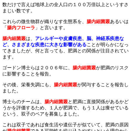
数だけで言えば地球上の全人口の１００万倍以上というすさ
まじい数です。
これらの微生物群が織りなす生態系を、
腸内細菌叢
あるいは
「
腸内フローラ
」と言います。
腸内細菌叢
は、
アレルギーや皮膚疾患、脳、神経系疾患な
ど、さまざまな疾患に大きな影響がある
ことが明らかになっ
てきましたが、何と言っても、肥満との関係が注目されてい
ます。
ゴードン博士らは２００６年に、
腸内細菌叢
が肥満のリスク
に影響することを報告。
その後、栄養失調にも、
腸内細菌叢
が関与することを報告し
ました。
博士らのチームは、
腸内細菌叢
と肥満に直接関係があるかど
うかを評価するため、１人が肥満で、もう１人は痩せている
という、双子のペアを募集しました。
これは双子であれば食生活や遺伝子が似ていて、肥満の原因
が
腸内細菌叢
である可能性を絞り込みやすいという理由から