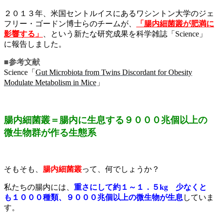
２０１３年、米国セントルイスにあるワシントン大学のジェ
フリー・ゴードン博士らのチームが、
「腸内細菌叢が肥満に
影響する」
、という新たな研究成果を科学雑誌「Science」
に報告しました。
■参考文献
Science「
Gut Microbiota from Twins Discordant for Obesity
Modulate Metabolism in Mice
」
腸内細菌叢＝腸内に生息する９０００兆個以上の
微生物群が作る生態系
そもそも、
腸内細菌叢
って、何でしょうか？
私たちの腸内には、
重さにして約１～１．５kg 少なくと
も１０００種類、９０００兆個以上の微生物が生息
していま
す。