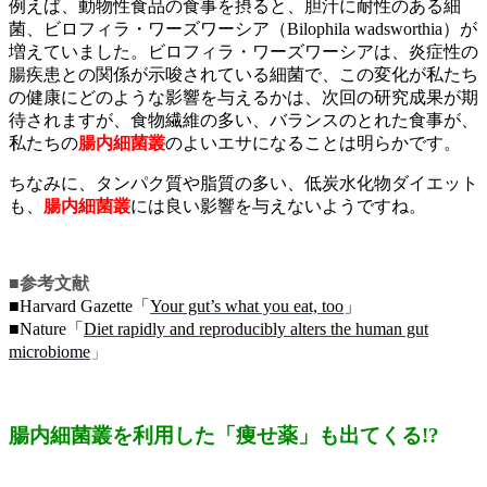
例えば、動物性食品の食事を摂ると、胆汁に耐性のある細
菌、ビロフィラ・ワーズワーシア（Bilophila wadsworthia）が
増えていました。ビロフィラ・ワーズワーシアは、炎症性の
腸疾患との関係が示唆されている細菌で、この変化が私たち
の健康にどのような影響を与えるかは、次回の研究成果が期
待されますが、食物繊維の多い、バランスのとれた食事が、
私たちの
腸内細菌叢
のよいエサになることは明らかです。
ちなみに、タンパク質や脂質の多い、低炭水化物ダイエット
も、
腸内細菌叢
には良い影響を与えないようですね。
■参考文献
■Harvard Gazette「
Your gut’s what you eat, too
」
■Nature「
Diet rapidly and reproducibly alters the human gut
microbiome
」
腸内細菌叢を利用した「痩せ薬」も出てくる!?