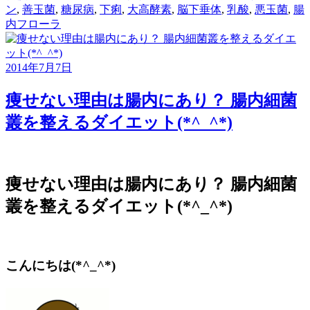
ン
,
善玉菌
,
糖尿病
,
下痢
,
大高酵素
,
脳下垂体
,
乳酸
,
悪玉菌
,
腸
内フローラ
2014年7月7日
痩せない理由は腸内にあり？ 腸内細菌
叢を整えるダイエット(*^_^*)
痩せない理由は腸内にあり？ 腸内細菌
叢を整えるダイエット(*^_^*)
こんにちは(*^_^*)