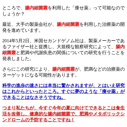
ところで、
腸内細菌叢
を利用した「痩せ薬」って可能なので
しょうか？
最近、大手の製薬会社が、
腸内細菌叢
を利用した治療薬の開
発を進めています。
2014年5月2日、米国セカンドゲノム社は、製薬メーカーであ
るファイザー社と提携し、大規模な観察研究によって、
腸内
細菌叢
と肥満や代謝疾患の関係についての研究を行うことを
発表しました。
さらにこの研究により、
腸内細菌叢
が、肥満などの治療薬の
ターゲットになる可能性があります。
科学の進歩の速さには本当に驚かされますが、とはいえ研究
はこれからといったところ。すぐに夢のような「痩せ薬」が
できることはなさそうですね。
つまり私たちが、今すぐ今年の夏に向けてできるとこは食生
活を改善し、健康的な腸内細菌叢で、肥満やメタボリックシ
ンドロームの予防することですね！