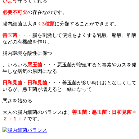
いよう
守ってくれる
必要不可欠
の存在なのです。
腸内細菌は大きく
3種類
に分類することができます。
善玉菌
・・・腸を刺激して便通をよくする乳酸、酪酸、酢酸
などの有機酸を作り、
腸内環境を酸性に保つ
、いろいろ
悪玉菌
・・・悪玉菌が増殖すると毒素やガスを発
生しな病気の原因になる
日和見菌
・
日和見菌
・・・善玉菌が多い時はおとなしくして
いるが、悪玉菌が増えると一緒になって
悪さを始める
大人の腸内細菌のバランスは、
善玉菌：悪玉菌：日和見菌＝
２：１：７
です。