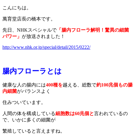
こんにちは。
萬育堂店長の橋本です。
先日、NHKスペシャルで
「腸内フローラ解明！驚異の細菌
パワー」
が放送されました！
http://www.nhk.or.jp/special/detail/2015/0222/
腸内フローラとは
健康な人の腸内には
400種を
越える、総数で
約100兆個もの腸
内細菌
がバランスよく
住みついています。
人間の体を構成している
細胞数は60兆個と
言われているの
で、いかに多くの細菌が
繁殖していると言えますね。