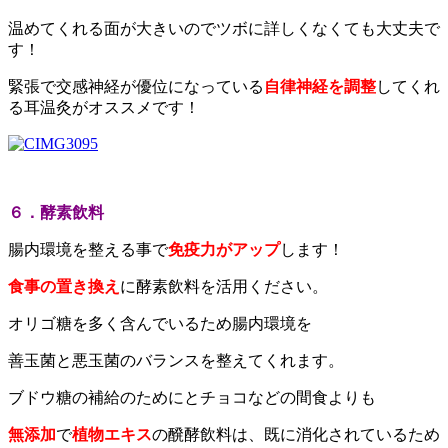
温めてくれる面が大きいのでツボに詳しくなくても大丈夫で
す！
緊張で交感神経が優位になっている
自律神経を調整
してくれ
る耳温灸がオススメです！
６．酵素飲料
腸内環境を整える事で
免疫力がアップ
します！
食事の置き換え
に酵素飲料を活用ください。
オリゴ糖を多く含んでいるため腸内環境を
善玉菌と悪玉菌のバランスを整えてくれます。
ブドウ糖の補給のためにとチョコなどの間食よりも
無添加
で
植物エキス
の醗酵飲料は、既に消化されているため