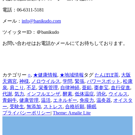
電話：06-6311-5181
メール：
info@banikudo.com
ツイッターID：＠banikudo
お問い合わせはお電話かメールにてお待ちしております。
カテゴリー
○
,
★健康情報
,
★地域情報
タグ
たんぽぽ茶
,
大阪
天満宮
,
神様
,
ノロウイルス
,
学問
,
緊張
,
パワースポット
,
松康
泉
,
肩こり
,
不足
,
栄養管理
,
自律神経
,
亜鉛
,
棗参宝
,
血行促進
,
代謝
,
気力
,
インフルエンザ
,
酵素
,
低体温症
,
消化
,
ウイルス
,
青銅牛
,
健康管理
,
温活
,
エネルギー
,
免疫力
,
温灸器
,
オイスタ
ー
,
受験生
,
無添加
,
ストレス
,
合格祈願
,
睡眠
プライバシーポリシー
|
Theme: Amalie Lite