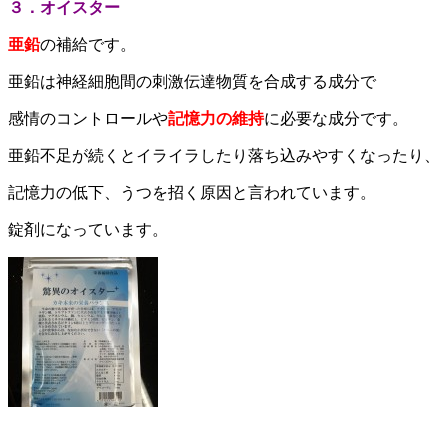
３．オイスター
亜鉛
の補給です。
亜鉛は神経細胞間の刺激伝達物質を合成する成分で
感情のコントロールや
記憶力の維持
に必要な成分です。
亜鉛不足が続くとイライラしたり落ち込みやすくなったり、
記憶力の低下、うつを招く原因と言われています。
錠剤になっています。