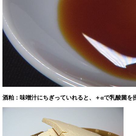
酒粕：味噌汁にちぎっていれると、＋αで乳酸菌を