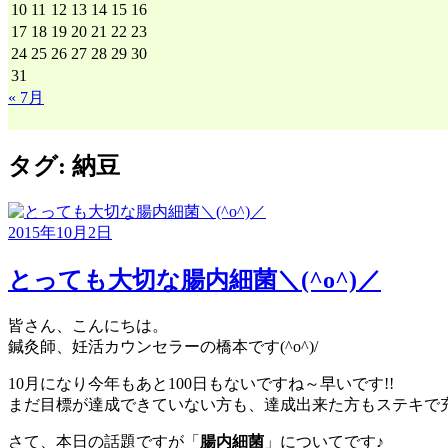
10
11
12
13
14
15
16
17
18
19
20
21
22
23
24
25
26
27
28
29
30
31
« 7月
タグ:
納豆
2015年10月2日
とっても大切な腸内細菌＼(^o^)／
皆さん、こんにちは。
鍼灸師、妊活カウンセラーの橋本です(^o^)/
10月になり今年もあと100日もないですね～早いです!!
まだ目標が達成できていない方も、達成出来た方もステキで充
さて、本日の話題ですが「
腸内細菌
」についてです♪