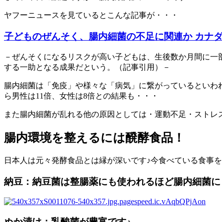
ヤフーニュースを見ているとこんな記事が・・・
子どものぜんそく、腸内細菌の不足に関連か カナ
－ぜんそくになるリスクが高い子どもは、生後数か月間に一
する一助となる成果だという。（記事引用）－
腸内細菌は「免疫」や様々な「病気」に繋がっているといわれて
ら男性は11倍、女性は8倍との結果も・・・
また腸内細菌が乱れる他の原因としては・運動不足・ストレ
腸内環境を整えるには醗酵食品！
日本人は元々発酵食品とは縁が深いです♪今食べている食事を見
納豆：
納豆菌は整腸薬にも使われるほど腸内細菌に
ぬか漬け：乳酸菌が豊富です♪