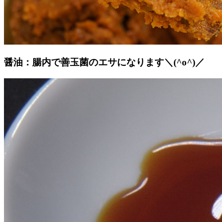
醤油：腸内で善玉菌のエサになります＼(^o^)／