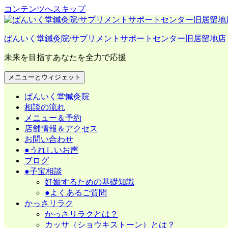
コンテンツへスキップ
ばんいく堂鍼灸院/サプリメントサポートセンター旧居留地店
未来を目指すあなたを全力で応援
メニューとウィジェット
ばんいく堂鍼灸院
相談の流れ
メニュー＆予約
店舗情報＆アクセス
お問い合わせ
●うれしいお声
ブログ
●子宝相談
妊娠するための基礎知識
●よくあるご質問
かっさリラク
かっさリラクとは？
カッサ（ショウキストーン）とは？