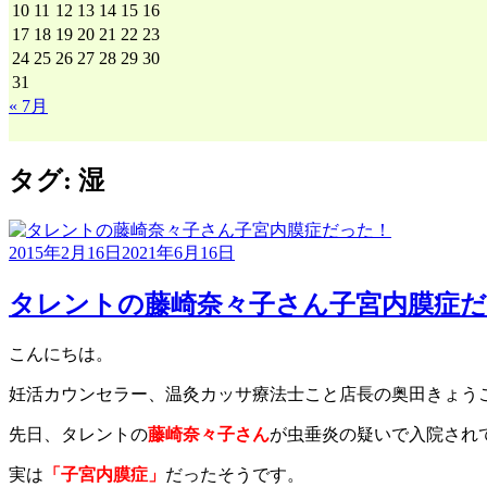
10
11
12
13
14
15
16
17
18
19
20
21
22
23
24
25
26
27
28
29
30
31
« 7月
タグ:
湿
2015年2月16日
2021年6月16日
タレントの藤崎奈々子さん子宮内膜症
こんにちは。
妊活カウンセラー、温灸カッサ療法士こと店長の奥田きょう
先日、タレントの
藤崎奈々子さん
が虫垂炎の疑いで入院され
実は
「
子
宮内膜症」
だったそうです。