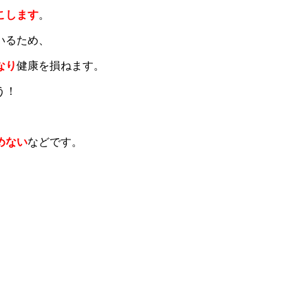
こします
。
いるため、
なり
健康を損ねます。
う！
めない
などです。
。
。