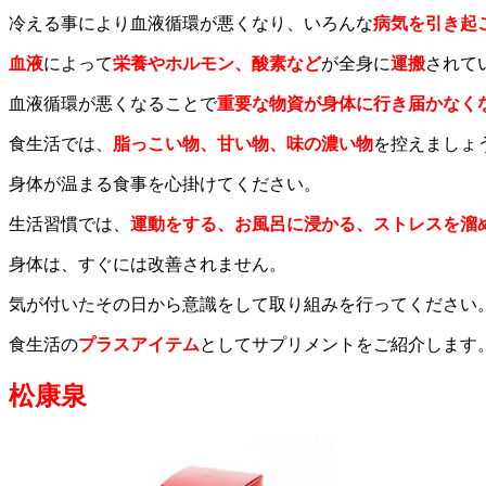
冷える事により血液循環が悪くなり、いろんな
病気を引き起
血液
によって
栄養やホルモン、酸素など
が全身に
運搬
されて
血液循環が悪くなることで
重要な物資が身体に行き届かなく
食生活では、
脂っこい物、甘い物、味の濃い物
を控えましょ
身体が温まる食事を心掛けてください。
生活習慣では、
運動をする、お風呂に浸かる、ストレスを溜
身体は、すぐには改善されません。
気が付いたその日から意識をして取り組みを行ってください
食生活の
プラスアイテム
としてサプリメントをご紹介します
松康泉