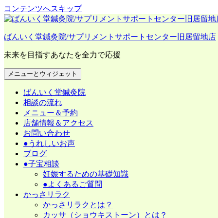
コンテンツへスキップ
ばんいく堂鍼灸院/サプリメントサポートセンター旧居留地店
未来を目指すあなたを全力で応援
メニューとウィジェット
ばんいく堂鍼灸院
相談の流れ
メニュー＆予約
店舗情報＆アクセス
お問い合わせ
●うれしいお声
ブログ
●子宝相談
妊娠するための基礎知識
●よくあるご質問
かっさリラク
かっさリラクとは？
カッサ（ショウキストーン）とは？