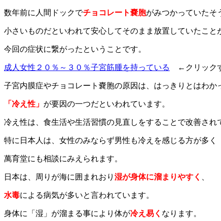
数年前に人間ドックで
チョコレート嚢胞
がみつかっていたそ
小さいものだといわれて安心してそのまま放置していたこと
今回の症状に繋がったということです。
成人女性２０％～３０％子宮筋腫を持っている
←クリックす
子宮内膜症やチョコレート嚢胞の原因は、はっきりとはわか
「冷え性」
が要因の一つだといわれています。
冷え性は、食生活や生活習慣の見直しをすることで改善され
特に日本人は、女性のみならず男性も冷えを感じる方が多く
萬育堂にも相談にみえられます。
日本は、周りが海に囲まれおり
湿が身体に溜まりやすく
、
水毒
による病気が多いと言われています。
身体に「湿」が溜まる事により体が
冷え易く
なります。