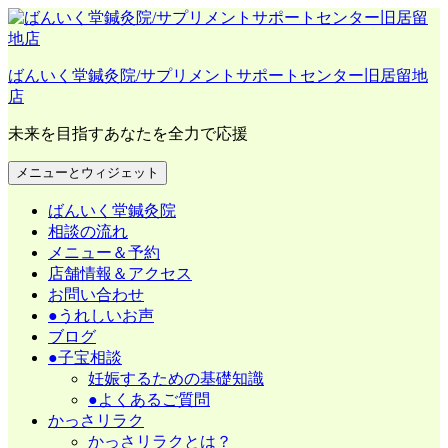
コ
ン
テ
ばんいく堂鍼灸院/サプリメントサポートセンター旧居留地
ン
店
ツ
へ
未来を目指すあなたを全力で応援
ス
キ
メニューとウィジェット
ッ
プ
ばんいく堂鍼灸院
相談の流れ
メニュー＆予約
店舗情報＆アクセス
お問い合わせ
●うれしいお声
ブログ
●子宝相談
妊娠するための基礎知識
●よくあるご質問
かっさリラク
かっさリラクとは？