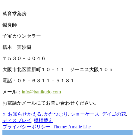
萬育堂薬房
鍼灸師
子宝カウンセラー
橋本 実沙樹
〒５３０－００４６
大阪市北区菅原町１０－１１ ジーニス大阪１０５
電話：０６－６３１１－５１８１
メール：
info@banikudo.com
お電話かメールにてお問い合わせください。
カ
タ
○
,
お知らせ
かえる
,
かたつむり
,
ショーケース
,
デイゴの花
,
テ
グ
ディスプレイ
,
模様替え
ゴ
プライバシーポリシー
|
Theme: Amalie Lite
リ