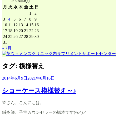
2026年8月
ア
月
火
水
木
金
土
日
ー
1
2
カ
3
4
5
6
7
8
9
イ
10
11
12
13
14
15
16
ブ
17
18
19
20
21
22
23
24
25
26
27
28
29
30
31
« 7月
タグ:
模様替え
2014年6月9日
2021年6月16日
ショーケース模様替え～♪
皆さん、こんにちは。
鍼灸師、子宝カウンセラーの橋本です(^o^)／