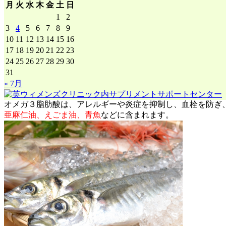
月
火
水
木
金
土
日
1
2
3
4
5
6
7
8
9
10
11
12
13
14
15
16
17
18
19
20
21
22
23
◆オメガ３
24
25
26
27
28
29
30
31
体内では合成できない「必須脂肪酸」で、ビタミンやミネラ
« 7月
食事から摂る必要があります。
オメガ３脂肪酸は、アレルギーや炎症を抑制し、血栓を防ぎ
亜麻仁油、えごま油、青魚
などに含まれます。