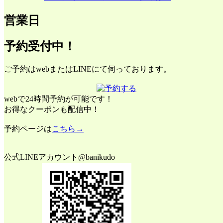
営業日
予約受付中！
ご予約はwebまたはLINEにて伺っております。
彩雲は雲が虹色に輝く現象で昔から
瑞相
と一つであると
この現象は、日光が雲に含まれる水滴で回折し、その度合い
webで24時間予約が可能です！
大気現象の１つです。日の高い季節の昼間に太陽の下方に現
お得なクーポンも配信中！
彩雲
として参照されることも多く、雲の中の氷晶により見
予約ページは
こちら→
それでは本日は油について色々と書きたいと思います。
公式LINEアカウント@banikudo
まず油には
植物性
と、
動物性
があります。
＜植物性の油について＞
植物性油は不飽和脂肪酸が多く、不飽和脂肪酸には