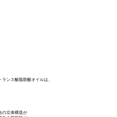
。
トランス酸脂肪酸オイルは、
合の立体構造が