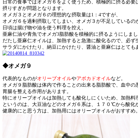
日常の食事ではオメガ６をよく使うため、積極的に摂る必要
摂りすぎが問題となります。
オメガ３とオメガ６の理想的な摂取量は1：4ですが、
オメガ６を過剰摂取してしまい、オメガ３が不足しているの
日頃は揚げ物や油を使う料理を控え、
亜麻仁油や青魚でオメガ3脂肪酸を積極的に摂るようにしま
だたし亜麻仁オイルは、加熱すると急激に酸化るので、必ず
サラダにかけたり、納豆にかけたり、醤油と亜麻仁はとても
◆オメガ９
代表的なものが
オリーブオイル
や
アボカドオイル
など。
オメガ９脂肪酸は体内で作ることの出来る脂肪酸で、血中の
胃腸を整える作用があります。
特にオリーブオイルは加熱しても酸化しにくいため、加熱料
というのは、大豆油などのオメガ６系は、１７０℃から酸化
健康的にと思う方は、加熱用にはオリーブオイルがおすすめ