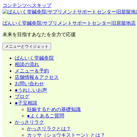
コンテンツへスキップ
タグ:
植物性油
ばんいく堂鍼灸院/サプリメントサポートセンター旧居留地店
未来を目指すあなたを全力で応援
2014年8月18日
メニューとウィジェット
♪油にも色々とあるんです(*^_^*)♪
ばんいく堂鍼灸院
相談の流れ
この記事は２０１７年５月２日に再編集しました。
メニュー＆予約
店舗情報＆アクセス
お問い合わせ
●うれしいお声
皆さま、こんにちは！
ブログ
●子宝相談
昨日の昼間に久しぶりに彩雲を見かけました。
妊娠するための基礎知識
●よくあるご質問
かっさリラク
かっさリラクとは？
カッサ（ショウキストーン）とは？