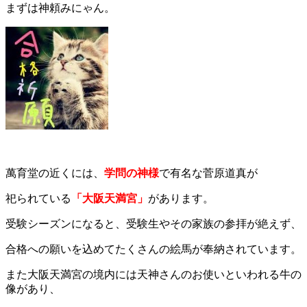
まずは神頼みにゃん。
萬育堂の近くには、
学問の神様
で有名な菅原道真が
祀られている
「大阪天満宮」
があります。
受験シーズンになると、受験生やその家族の参拝が絶えず、
合格への願いを込めてたくさんの絵馬が奉納されています。
また大阪天満宮の境内には天神さんのお使いといわれる牛の
像があり、