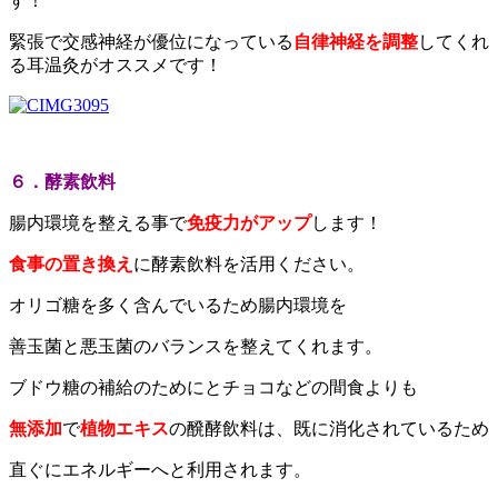
す！
緊張で交感神経が優位になっている
自律神経を調整
してくれ
る耳温灸がオススメです！
６．酵素飲料
腸内環境を整える事で
免疫力がアップ
します！
食事の置き換え
に酵素飲料を活用ください。
オリゴ糖を多く含んでいるため腸内環境を
善玉菌と悪玉菌のバランスを整えてくれます。
ブドウ糖の補給のためにとチョコなどの間食よりも
無添加
で
植物エキス
の醗酵飲料は、既に消化されているため
直ぐにエネルギーへと利用されます。