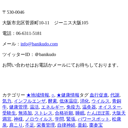
〒530-0046
大阪市北区菅原町10-11 ジーニス大阪105
電話：06-6311-5181
メール：
info@banikudo.com
ツイッターID：＠banikudo
お問い合わせはお電話かメールにてお待ちしております。
カテゴリー
★地域情報
,
○
,
★健康情報
タグ
血行促進
,
代謝
,
気力
,
インフルエンザ
,
酵素
,
低体温症
,
消化
,
ウイルス
,
青銅
牛
,
健康管理
,
温活
,
エネルギー
,
免疫力
,
温灸器
,
オイスター
,
受験生
,
無添加
,
ストレス
,
合格祈願
,
睡眠
,
たんぽぽ茶
,
大阪天
満宮
,
神様
,
ノロウイルス
,
学問
,
緊張
,
パワースポット
,
松康
泉
,
肩こり
,
不足
,
栄養管理
,
自律神経
,
亜鉛
,
棗参宝