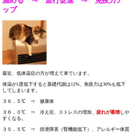
温める ⇒ 血行促進 ⇒ 免疫力ア
ップ
最近、低体温症の方が増えて来ています。
体温が1度低下すると基礎代謝は12%、免疫力は30%も低下
してしまいます。
３６．５℃ ⇒ 健康体
３６．０℃ ⇒ 冷え症、ストレスの増加、
疲れが蓄積
しや
すくなる。
３５．５℃ ⇒ 排泄障害（腎機能低下）、アレルギー体質