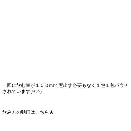
一回に飲む量が１００mlで煮出す必要もなく１包１包パウチ
されています(^O^)
飲み方の動画はこちら★