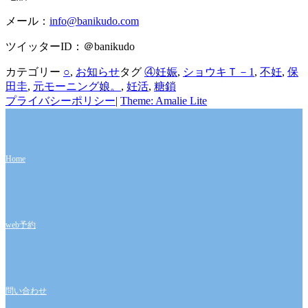
メール：
info@banikudo.com
ツイッターID：＠banikudo
カテゴリー
○
,
お知らせ
タグ
④妊娠
,
ショウキＴ－1
,
不妊
,
保
田圭
,
元モーニング娘。
,
妊活
,
糖鎖
プライバシーポリシー
|
Theme: Amalie Lite
Home
web予約
問い合わせ