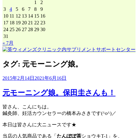
1
2
3
4
5
6
7
8
9
10
11
12
13
14
15
16
17
18
19
20
21
22
23
24
25
26
27
28
29
30
31
« 7月
タグ:
元モーニング娘。
2015年2月14日
2021年6月16日
元モーニング娘。保田圭さんも！
皆さん、こんにちは。
鍼灸師、妊活カウンセラーの橋本みさきです(^o^)／
本日は皆さんに大ニュースです★
当店の人気商品である「
たんぽぽ茶
ショウキT-1」を、