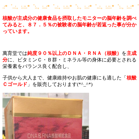
.:*゜..:。:.::.*゜:.。:..:*゜..:。:.::.*゜:.。:..:*゜..:。:.::.*゜:.。:..:*゜
核酸が主成分の健康食品を摂取したモニターの脳年齢を調べ
てみると、８７．５％の被験者の脳年齢が若返った事が分か
っています。
萬育堂では
純度９０％以上のＤＮＡ・ＲＮＡ（核酸）
を
主成
分
に、ビタミンＣ・Ｂ群・ミネラル等の身体に必要とされる
栄養素をバランス良く配合し、
子供から大人まで、健康維持やお肌の健康にも適した「
核酸
Ｃゴールド
」を販売しております(*^_^*)