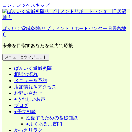
コンテンツへスキップ
ばんいく堂鍼灸院/サプリメントサポートセンター旧居留地
店
未来を目指すあなたを全力で応援
メニューとウィジェット
ばんいく堂鍼灸院
相談の流れ
メニュー＆予約
店舗情報＆アクセス
お問い合わせ
●うれしいお声
ブログ
●子宝相談
妊娠するための基礎知識
●よくあるご質問
かっさリラク