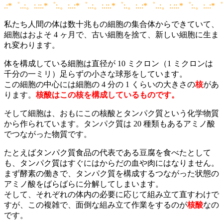
.:*゜..:。:.::.*゜:.。:..:*゜..:。:.::.*゜:.。:..:*゜..:。:.::.*゜:.。:..:*゜
私たち人間の体は数十兆もの細胞の集合体からできていて、
細胞はおよそ 4 ヶ月で、古い細胞を捨て、新しい細胞に生ま
れ変わります。
体を構成している細胞は直径が 10 ミクロン（1 ミクロンは
千分の一ミリ）足らずの小さな球形をしています。
この
細胞の中心には細胞の 4 分の 1 くらいの大きさの
核
があ
ります。
核酸はこの核を構成しているものです。
そして細胞は、おもにこの核酸とタンパク質という化学物質
から作られています。タンパク質は 20 種類もあるアミノ酸
でつながった物質です。
たとえばタンパク質食品の代表である豆腐を食べたとして
も、タンパク質はすぐにはからだの血や肉にはなりません。
まず酵素の働きで、タンパク質を構成するつながった状態の
アミノ酸をばらばらに分解してしまいます。
そして、それぞれの体内の必要に応じて組み立て直すわけで
すが、この複雑で、面倒な組み立て作業をするのが
核酸
なの
です。