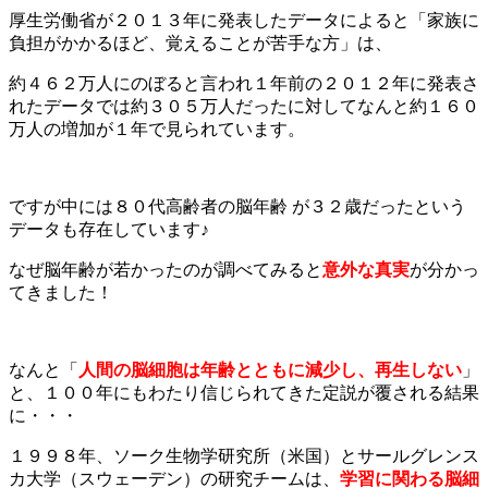
厚生労働省が２０１３年に発表したデータによると「家族に
負担がかかるほど、覚えることが苦手な方」は、
約４６２万人にのぼると言われ１年前の２０１２年に発表さ
れたデータでは約３０５万人だったに対してなんと約１６０
万人の増加が１年で見られています。
ですが中には８０代高齢者の脳年齢 が３２歳だったという
データも存在しています♪
なぜ脳年齢が若かったのが調べてみると
意外な真実
が分かっ
てきました！
なんと「
人間の脳細胞は年齢とともに減少し、再生しない
」
と、１００年にもわたり信じられてきた定説が覆される結果
に・・・
１９９８年、ソーク生物学研究所（米国）とサールグレンス
カ大学（スウェーデン）の研究チームは、
学習に関わる脳細