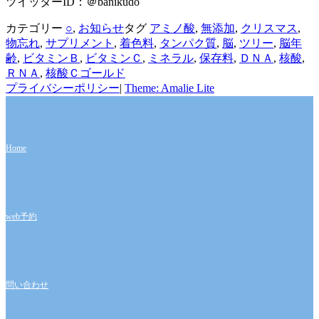
ツイッターID：＠banikudo
カテゴリー
○
,
お知らせ
タグ
アミノ酸
,
無添加
,
クリスマス
,
物忘れ
,
サプリメント
,
着色料
,
タンパク質
,
脳
,
ツリー
,
脳年
齢
,
ビタミンＢ
,
ビタミンＣ
,
ミネラル
,
保存料
,
ＤＮＡ
,
核酸
,
ＲＮＡ
,
核酸Ｃゴールド
プライバシーポリシー
|
Theme: Amalie Lite
Home
web予約
問い合わせ