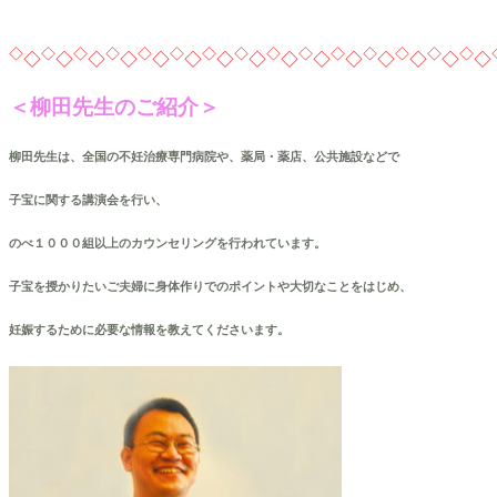
◇
◇
◇
◇
◇
◇
◇
◇
◇
◇
◇
◇
◇
◇
◇
◇
◇
◇
◇
◇
◇
◇
◇
◇
◇
◇
◇
◇
◇
◇
＜柳田先生のご紹介＞
柳田先生は、全国の不妊治療専門病院や、薬局・薬店、公共施設などで
子宝に関する講演会を行い、
のべ１０００組以上のカウンセリングを行われています。
子宝を授かりたいご夫婦に身体作りでのポイントや大切なことをはじめ、
妊娠するために必要な情報を教えてくださいます。