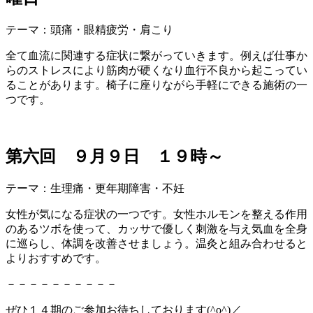
テーマ：頭痛・眼精疲労・肩こり
全て血流に関連する症状に繋がっていきます。例えば仕事
か
らのストレスにより筋肉が硬くなり血行不良から起こっ
てい
ることがあります。椅子に座りながら手軽にできる施
術の一
つです。
第六回 ９月９日 １９時～
テーマ：生理痛・更年期障害・不妊
女性が気になる症状の一つです。女性ホルモンを整える作
用
のあるツボを使って、カッサで優しく刺激を与え気血を
全身
に巡らし、体調を改善させましょう。温灸と組み合わ
せると
よりおすすめです。
－－－－－－－－－－
ぜひ１４期のご参加お待ちしております(^o^)／