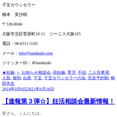
子宝カウンセラー
橋本 実沙樹
〒530-0046
大阪市北区菅原町10-11 ジーニス大阪105
電話：06-6311-5181
メール：
info@banikudo.com
ツイッターID：＠banikudo
カ
タ
★妊娠
,
○
,
お知らせ
相談会
,
④妊娠
,
育児
,
不妊
,
二人目希望
,
テ
グ
人気
,
個別
,
出産
,
子宝
,
子宝カウンセラーの会
,
完全予約制
,
柳
ゴ
田先生
リ
2014年9月6日
2021年6月16日
ー
【速報第３弾☆】妊活相談会最新情報！
皆さん、こんにちは。