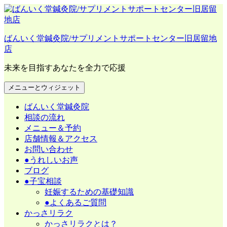
コ
ン
テ
ばんいく堂鍼灸院/サプリメントサポートセンター旧居留地
ン
店
ツ
へ
未来を目指すあなたを全力で応援
ス
キ
メニューとウィジェット
ッ
プ
ばんいく堂鍼灸院
相談の流れ
メニュー＆予約
店舗情報＆アクセス
お問い合わせ
●うれしいお声
ブログ
●子宝相談
妊娠するための基礎知識
●よくあるご質問
かっさリラク
かっさリラクとは？