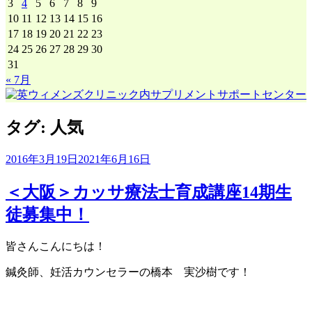
3
4
5
6
7
8
9
イ
10
11
12
13
14
15
16
ブ
17
18
19
20
21
22
23
24
25
26
27
28
29
30
31
« 7月
タグ:
人気
2016年3月19日
2021年6月16日
＜大阪＞カッサ療法士育成講座14期生
徒募集中！
皆さんこんにちは！
鍼灸師、妊活カウンセラーの橋本 実沙樹です！