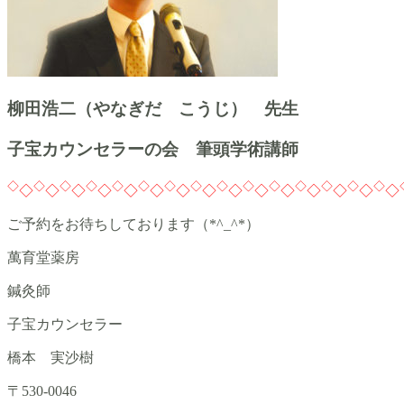
柳田浩二（やなぎだ こうじ） 先生
子宝カウンセラーの会 筆頭学術講師
◇
◇
◇
◇
◇
◇
◇
◇
◇
◇
◇
◇
◇
◇
◇
◇
◇
◇
◇
◇
◇
◇
◇
◇
◇
◇
◇
◇
◇
◇
ご予約をお待ちしております（*^_^*）
萬育堂薬房
鍼灸師
子宝カウンセラー
橋本 実沙樹
〒530-0046