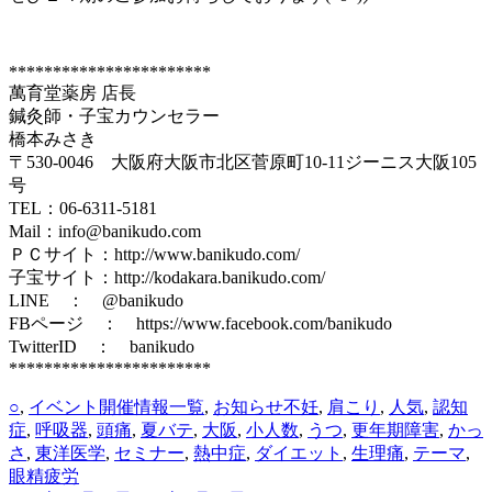
***********************
萬育堂薬房 店長
鍼灸師・子宝カウンセラー
橋本みさき
〒530-0046 大阪府大阪市北区菅原町10-11ジーニス大阪105
号
TEL：06-6311-5181
Mail：info@banikudo.com
ＰＣサイト：http://www.banikudo.com/
子宝サイト：http://kodakara.banikudo.com/
LINE ： @banikudo
FBページ ： https://www.facebook.com/banikudo
TwitterID ： banikudo
***********************
カ
タ
○
,
イベント開催情報一覧
,
お知らせ
不妊
,
肩こり
,
人気
,
認知
テ
グ
症
,
呼吸器
,
頭痛
,
夏バテ
,
大阪
,
小人数
,
うつ
,
更年期障害
,
かっ
ゴ
さ
,
東洋医学
,
セミナー
,
熱中症
,
ダイエット
,
生理痛
,
テーマ
,
リ
眼精疲労