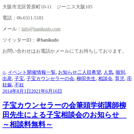
大阪市北区菅原町10-11 ジーニス大阪105
電話：06-6311-5181
メール：
info@banikudo.com
ツイッターID：
＠banikudo
お問い合わせはお電話かメールにてお待ちしております。
カ
タ
○
,
イベント開催情報一覧
,
お知らせ
二人目希望
,
人気
,
個別
,
テ
グ
出産
,
子宝
,
子宝カウンセラーの会
,
柳田先生
,
相談会
,
育児
,
④
ゴ
妊娠
,
不妊
リ
2014年8月1日
2021年6月16日
ー
子宝カウンセラーの会筆頭学術講師柳
田先生による子宝相談会のお知らせ
～相談料無料～