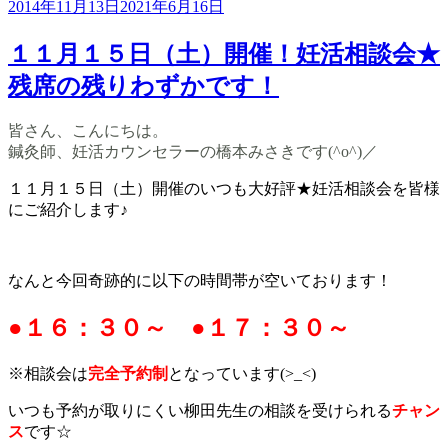
ー
2014年11月13日
2021年6月16日
１１月１５日（土）開催！妊活相談会★
残席の残りわずかです！
皆さん、こんにちは。
鍼灸師、妊活カウンセラーの橋本みさきです(^o^)／
１１月１５日（土）開催のいつも大好評★妊活相談会を皆様
にご紹介します♪
なんと今回奇跡的に以下の時間帯が空いております！
●１６：３０～ ●１７：３０～
※相談会は
完全予約制
となっています(>_<)
いつも予約が取りにくい柳田先生の相談を受けられる
チャン
ス
です☆