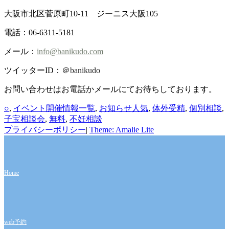
大阪市北区菅原町10-11 ジーニス大阪105
電話：06-6311-5181
メール：
info@banikudo.com
ツイッターID：
＠banikudo
お問い合わせはお電話かメールにてお待ちしております。
カ
タ
○
,
イベント開催情報一覧
,
お知らせ
人気
,
体外受精
,
個別相談
,
テ
グ
子宝相談会
,
無料
,
不妊相談
ゴ
プライバシーポリシー
|
Theme: Amalie Lite
リ
ー
Home
web予約