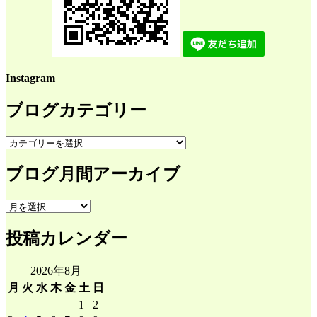
Instagram
ブログカテゴリー
ブ
ロ
ブログ月間アーカイブ
グ
カ
テ
ブ
ゴ
ロ
リ
投稿カレンダー
グ
ー
月
間
2026年8月
ア
月
火
水
木
金
土
日
ー
1
2
カ