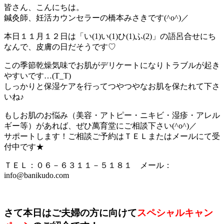
皆さん、こんにちは。
鍼灸師、妊活カウンセラーの橋本みさきです(^o^)／
本日１１月１２日は「い(1)い(1)ひ(1)ふ(2)」の語呂合せにち
なんで、皮膚の日だそうです♡
この季節乾燥気味でお肌がデリケートになりトラブルが起き
やすいです…(T_T)
しっかりと保湿ケアを行ってつやつやなお肌を保たれて下さ
いね♪
もしお肌のお悩み（美容・アトピー・ニキビ・湿疹・アレル
ギー等）があれば、ぜひ萬育堂にご相談下さい(^o^)／
サポートします！ご相談ご予約はＴＥＬまたはメールにて受
付中です★
ＴＥＬ：０６－６３１１－５１８１ メール：
info@banikudo.com
さて本日はご夫婦の方に向けて
スペシャルキャン