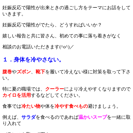
妊娠反応で陽性が出来ときの過ごし方をテーマにお話をして
いきます。
妊娠反応で陽性がでたら、どうすればいいか？
嬉しい報告と共に皆さん、初めての事に落ち着きがなく
相談のお電話いただきます(^o^)／
１．身体を冷やさない。
腹巻
や
ズボン
、
靴下
を履いて冷えない様に対策を取って下さ
い。
特に夏の職場では、
クーラー
により冷えやすくなりますので
カイロを活用
するなどしてください。
食事では
冷たい物
や体を
冷やす食べもの
避けましょう。
例えば、
サラダ
を食べるのであれば
温かいスープ
を一緒に取
り入れて