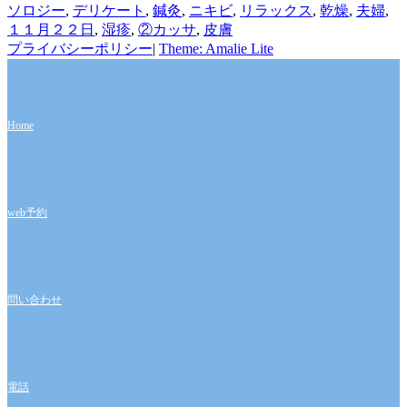
ソロジー
,
デリケート
,
鍼灸
,
ニキビ
,
リラックス
,
乾燥
,
夫婦
,
１１月２２日
,
湿疹
,
②カッサ
,
皮膚
プライバシーポリシー
|
Theme: Amalie Lite
Home
web予約
問い合わせ
電話