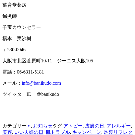
萬育堂薬房
鍼灸師
子宝カウンセラー
橋本 実沙樹
〒530-0046
大阪市北区菅原町10-11 ジーニス大阪105
電話：06-6311-5181
メール：
info@banikudo.com
ツイッターID：＠banikudo
カテゴリー
○
,
お知らせ
タグ
アトピー
,
皮膚の日
,
アレルギー
,
美容
,
いい夫婦の日
,
肌トラブル
,
キャンペーン
,
足裏リフレク