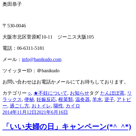
奥田恭子
〒530-0046
大阪市北区菅原町10-11 ジーニス大阪105
電話：06-6311-5181
メール：
info@banikudo.com
ツイッターID：＠banikudo
お問い合わせはお電話かメールにてお待ちしております。
カテゴリー
○
,
★不妊について
,
お知らせ
タグ
たんぽぽ茶
,
リ
ラックス
,
便秘
,
妊娠反応
,
根菜類
,
温灸器
,
羊水
,
逆子
,
アトピ
ー
,
過ごし方
,
おトイレ
,
陽性
,
カイロ
2014年11月12日
2021年6月16日
「いい夫婦の日」キャンペーン(*^_^*)