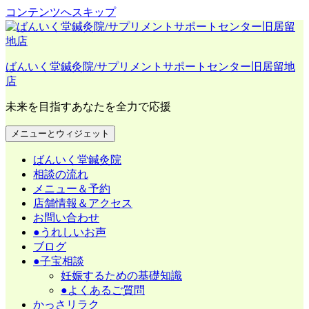
コンテンツへスキップ
ばんいく堂鍼灸院/サプリメントサポートセンター旧居留地
店
未来を目指すあなたを全力で応援
メニューとウィジェット
ばんいく堂鍼灸院
相談の流れ
メニュー＆予約
店舗情報＆アクセス
お問い合わせ
●うれしいお声
ブログ
●子宝相談
妊娠するための基礎知識
●よくあるご質問
かっさリラク