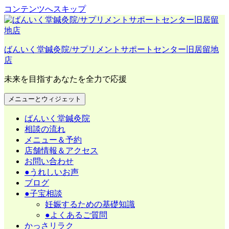
コンテンツへスキップ
ばんいく堂鍼灸院/サプリメントサポートセンター旧居留地
店
未来を目指すあなたを全力で応援
メニューとウィジェット
ばんいく堂鍼灸院
相談の流れ
メニュー＆予約
店舗情報＆アクセス
お問い合わせ
●うれしいお声
ブログ
●子宝相談
妊娠するための基礎知識
●よくあるご質問
かっさリラク