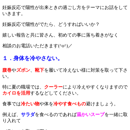
妊娠反応で陽性が出来ときの過ごし方をテーマにお話をして
いきます。
妊娠反応で陽性がでたら、どうすればいいか？
嬉しい報告と共に皆さん、初めての事に落ち着きがなく
相談のお電話いただきます(^o^)／
１．身体を冷やさない。
腹巻
や
ズボン
、
靴下
を履いて冷えない様に対策を取って下さ
い。
特に夏の職場では、
クーラー
により冷えやすくなりますので
カイロを活用
するなどしてください。
食事では
冷たい物
や体を
冷やす食べもの
避けましょう。
例えば、
サラダ
を食べるのであれば
温かいスープ
を一緒に取
り入れて