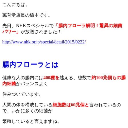
こんにちは。
萬育堂店長の橋本です。
先日、NHKスペシャルで
「腸内フローラ解明！驚異の細菌
パワー」
が放送されました！
http://www.nhk.or.jp/special/detail/2015/0222/
腸内フローラとは
健康な人の腸内には
400種を
越える、総数で
約100兆個もの腸
内細菌
がバランスよく
住みついています。
人間の体を構成している
細胞数は60兆個と
言われているの
で、いかに多くの細菌が
繁殖していると言えますね。