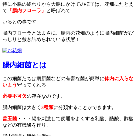
特に小腸の終わりから大腸にかけての様子は、花畑にたとえ
て
「腸内フローラ」
と呼ばれて
いるとの事です。
腸内フローラとはまさに、腸内の花畑のように腸内細菌がび
っしりと敷き詰められている状態！
腸内細菌とは
この細菌たちは病原菌などの有害な菌が簡単に
体内に入らな
いよう
守ってくれる
必要不可欠
の存在なのです。
腸内細菌は大きく
3種類
に分類することができます。
善玉菌
・・・腸を刺激して便通をよくする乳酸、酪酸、酢酸
などの有機酸を作り、