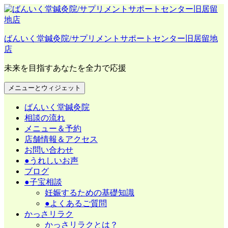
コ
ン
テ
ばんいく堂鍼灸院/サプリメントサポートセンター旧居留地
ン
店
ツ
へ
未来を目指すあなたを全力で応援
ス
キ
メニューとウィジェット
ッ
プ
ばんいく堂鍼灸院
相談の流れ
メニュー＆予約
店舗情報＆アクセス
お問い合わせ
●うれしいお声
ブログ
●子宝相談
妊娠するための基礎知識
●よくあるご質問
かっさリラク
かっさリラクとは？