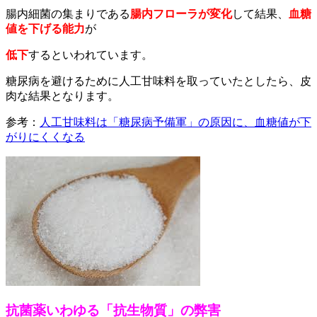
腸内細菌の集まりである
腸内フローラが変化
して結果、
血糖
値を下げる能力
が
低下
するといわれています。
糖尿病を避けるために人工甘味料を取っていたとしたら、皮
肉な結果となります。
参考：
人工甘味料は「糖尿病予備軍」の原因に、血糖値が下
がりにくくなる
抗菌薬いわゆる「抗生物質」の弊害