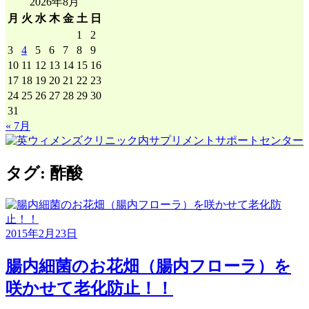
2026年8月
ア
月
火
水
木
金
土
日
ー
1
2
カ
3
4
5
6
7
8
9
イ
10
11
12
13
14
15
16
ブ
17
18
19
20
21
22
23
24
25
26
27
28
29
30
31
« 7月
タグ:
酢酸
2015年2月23日
腸内細菌のお花畑（腸内フローラ）を
咲かせて老化防止！！