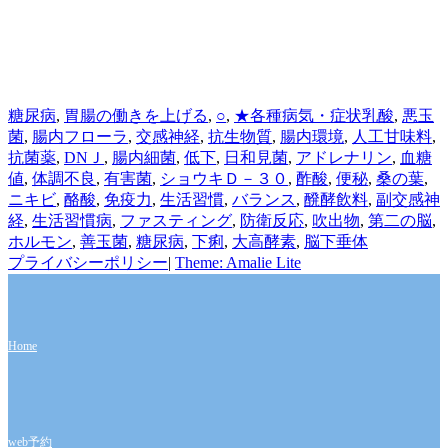
カ
タ
糖尿病
,
胃腸の働きを上げる
,
○
,
★各種病気・症状
乳酸
,
悪玉
テ
グ
菌
,
腸内フローラ
,
交感神経
,
抗生物質
,
腸内環境
,
人工甘味料
,
ゴ
抗菌薬
,
DNＪ
,
腸内細菌
,
低下
,
日和見菌
,
アドレナリン
,
血糖
リ
値
,
体調不良
,
有害菌
,
ショウキＤ－３０
,
酢酸
,
便秘
,
桑の葉
,
ー
ニキビ
,
酪酸
,
免疫力
,
生活習慣
,
バランス
,
醗酵飲料
,
副交感神
経
,
生活習慣病
,
ファスティング
,
防衛反応
,
吹出物
,
第二の脳
,
ホルモン
,
善玉菌
,
糖尿病
,
下痢
,
大高酵素
,
脳下垂体
プライバシーポリシー
|
Theme: Amalie Lite
Home
web予約