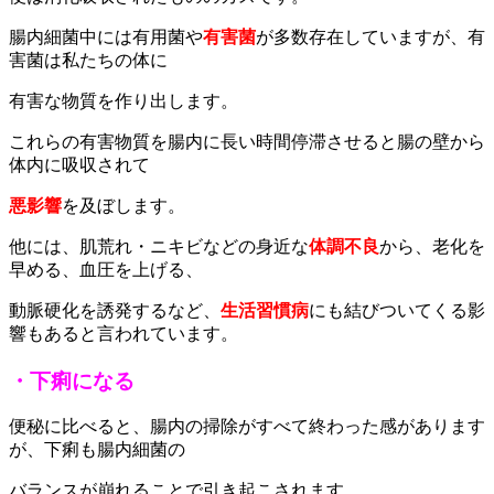
腸内細菌中には有用菌や
有害菌
が多数存在していますが、有
害菌は私たちの体に
有害な物質を作り出します。
これらの有害物質を腸内に長い時間停滞させると腸の壁から
体内に吸収されて
悪影響
を及ぼします。
他には、肌荒れ・ニキビなどの身近な
体調不良
から、老化を
早める、血圧を上げる、
動脈硬化を誘発するなど、
生活習慣病
にも結びついてくる影
響もあると言われています。
・下痢になる
便秘に比べると、腸内の掃除がすべて終わった感があります
が、下痢も腸内細菌の
バランスが崩れることで引き起こされます。