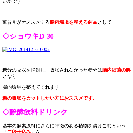
いかです。
萬育堂がオススメする
腸内環境を整える商品
として
◇ショウキD-30
糖分の吸収を抑制し、吸収されなかった糖分は
腸内細菌の餌
となり
腸内環境を整えてくれます。
糖の吸収をカットしたい方におススメです。
◇醗酵飲料ドリンク
基本の酵素原料にさらに特徴のある植物を漬けこむという
「
二段仕込み
」を