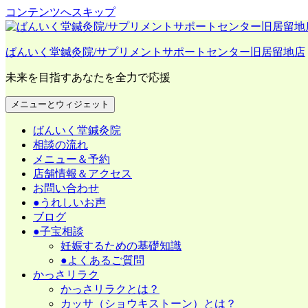
コンテンツへスキップ
ばんいく堂鍼灸院/サプリメントサポートセンター旧居留地店
未来を目指すあなたを全力で応援
メニューとウィジェット
ばんいく堂鍼灸院
相談の流れ
メニュー＆予約
店舗情報＆アクセス
お問い合わせ
●うれしいお声
ブログ
●子宝相談
妊娠するための基礎知識
●よくあるご質問
かっさリラク
かっさリラクとは？
カッサ（ショウキストーン）とは？