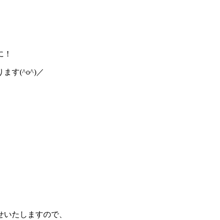
に！
す(^o^)／
。
せいたしますので、