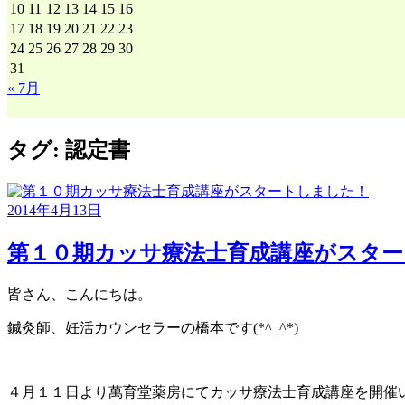
10
11
12
13
14
15
16
17
18
19
20
21
22
23
24
25
26
27
28
29
30
31
« 7月
タグ:
認定書
2014年4月13日
第１０期カッサ療法士育成講座がスタ
皆さん、こんにちは。
鍼灸師、妊活カウンセラーの橋本です(*^_^*)
４月１１日より萬育堂薬房にてカッサ療法士育成講座を開催