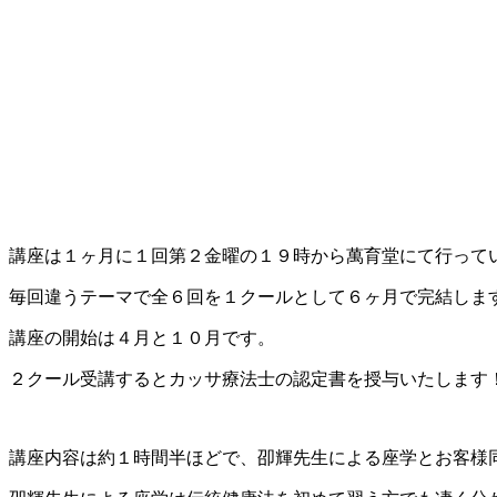
講座は１ヶ月に１回第２金曜の１９時から萬育堂にて行って
毎回違うテーマで全６回を１クールとして６ヶ月で完結しま
講座の開始は４月と１０月です。
２クール受講するとカッサ療法士の認定書を授与いたします！！(
講座内容は約１時間半ほどで、卲輝先生による座学とお客様