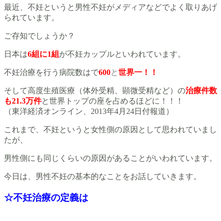
最近、不妊というと男性不妊がメディアなどでよく取りあげ
られています。
ご存知でしょうか？
日本は
6組に1組
が不妊カップルといわれています。
不妊治療を行う病院数はで
600
と
世界一！！
そして高度生殖医療（体外受精、顕微受精など）の
治
療件
数
も21.3万件
と世界トップの座を占めるほどに！！！
（東洋経済オンライン、2013年4月24日付報道）
これまで、不妊というと女性側の原因として思われていまし
たが、
男性側にも同じくらいの原因があることがいわれています。
今日は、男性不妊の基本的なことをお話していきます。
☆不妊治療の定義は