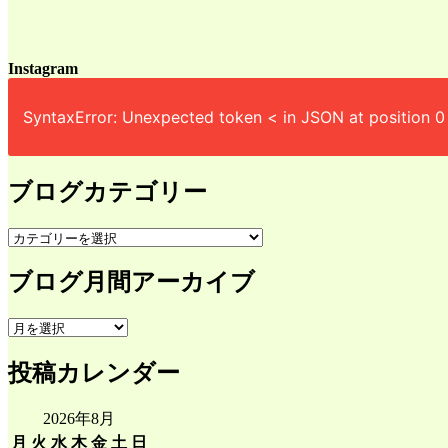
Instagram
SyntaxError: Unexpected token < in JSON at position 0
ブログカテゴリー
ブ
ロ
ブログ月間アーカイブ
グ
カ
テ
ブ
ゴ
ロ
リ
投稿カレンダー
グ
ー
月
間
2026年8月
ア
月
火
水
木
金
土
日