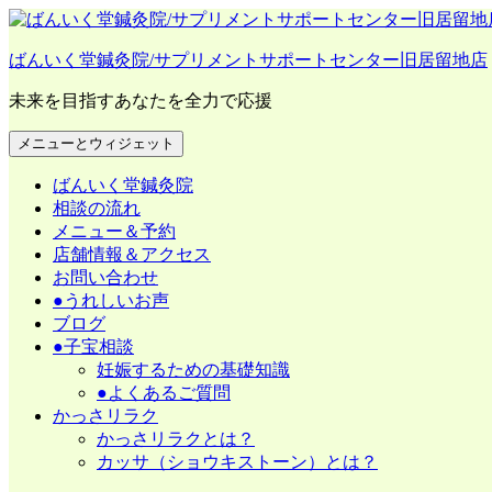
コ
ン
ばんいく堂鍼灸院/サプリメントサポートセンター旧居留地店
テ
ン
未来を目指すあなたを全力で応援
ツ
へ
メニューとウィジェット
ス
キ
ばんいく堂鍼灸院
ッ
相談の流れ
プ
メニュー＆予約
店舗情報＆アクセス
お問い合わせ
●うれしいお声
ブログ
●子宝相談
妊娠するための基礎知識
●よくあるご質問
かっさリラク
かっさリラクとは？
カッサ（ショウキストーン）とは？