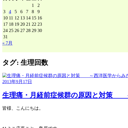
ー
1
2
カ
3
4
5
6
7
8
9
イ
10
11
12
13
14
15
16
ブ
17
18
19
20
21
22
23
24
25
26
27
28
29
30
31
« 7月
タグ:
生理回数
2013年9月17日
生理痛・月経前症候群の原因と対策 
皆様、こんにちは。