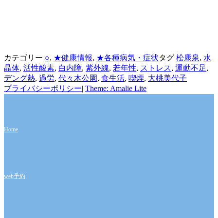
カテゴリー
○
,
★健康情報
,
★各種病気・症状
タグ
松康泉
,
水
晶体
,
活性酸素
,
白内障
,
紫外線
,
若年性
,
ストレス
,
運動不足
,
デング熱
,
過労
,
代々木公園
,
食生活
,
喫煙
,
大桃美代子
プライバシーポリシー
|
Theme: Amalie Lite
Home
web予約