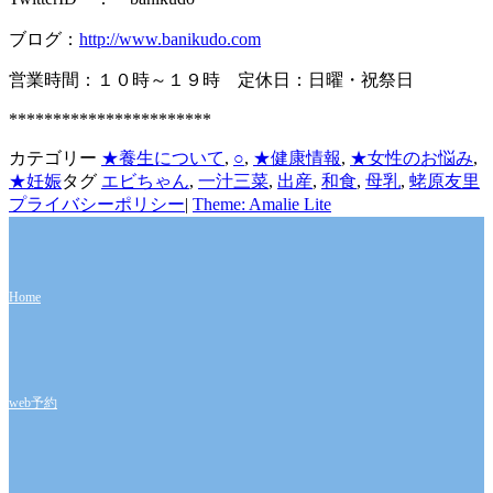
ブログ：
http://www.banikudo.com
営業時間：１０時～１９時 定休日：日曜・祝祭日
***********************
カテゴリー
★養生について
,
○
,
★健康情報
,
★女性のお悩み
,
★妊娠
タグ
エビちゃん
,
一汁三菜
,
出産
,
和食
,
母乳
,
蛯原友里
プライバシーポリシー
|
Theme: Amalie Lite
Home
web予約