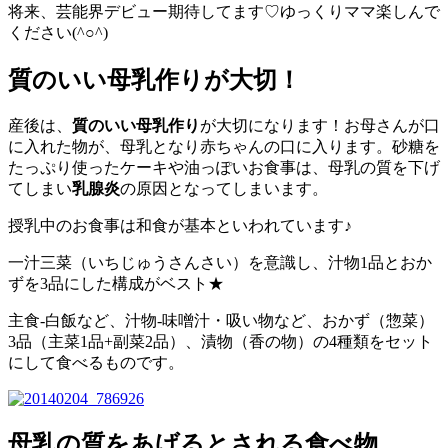
将来、芸能界デビュー期待してます♡ゆっくりママ楽しんで
ください(^○^)
質のいい母乳作りが大切！
産後は、
質のいい母乳作り
が大切になります！お母さんが口
に入れた物が、母乳となり赤ちゃんの口に入ります。砂糖を
たっぷり使ったケーキや油っぽいお食事は、母乳の質を下げ
てしまい
乳腺炎
の原因となってしまいます。
授乳中のお食事は和食が基本といわれています♪
一汁三菜（いちじゅうさんさい）を意識し、汁物1品とおか
ずを3品にした構成がベスト★
主食-白飯など、汁物-味噌汁・吸い物など、おかず（惣菜）
3品（主菜1品+副菜2品）、漬物（香の物）の4種類をセット
にして食べるものです。
母乳の質をあげるとされる食べ物