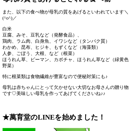
また、以下の食べ物が母乳の質をあげるといわれています＼
(^o^)／
白米
豆腐、みそ、豆乳など（発酵食品）、
鶏肉、ラム肉、白身魚、イワシなど（タンパク質）
わかめ、昆布、ヒジキ、もずくなど（海藻類）
人参、ごぼう、大根、など（根菜）
ほうれん草、ピーマン、カボチャ、ほうれん草など（緑黄色
野菜）
特に根菜類は食物繊維が豊富なので便秘対策にも♪
母乳は赤ちゃんにとって欠かせない大切なお母さんの贈り物
です♡美味しい母乳を作ってあげてくださいね♪♪
★萬育堂の
LINE
を始めました！