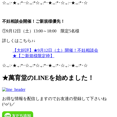
☆.｡:･★.｡:*･☆.｡:*☆.｡:*･★.｡:*･☆.｡:･★.｡:*･☆
不妊相談会開催！ご新規様優先！
①9月12日（土）13:00～18:00 限定5名様
詳しくはこちら♪↓
【大好評】★9月12日（土）開催！不妊相談会
★【ご新規様限定枠】
☆.｡:･★.｡:*･☆.｡:*☆.｡:*･★.｡:*･☆.｡:･★.｡:*･☆
★萬育堂の
LINE
を始めました！
お得な情報を配信しますのでお友達の登録して下さいね
(^o^)／