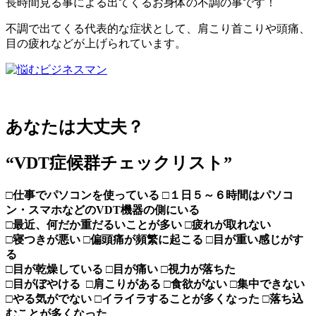
長時間見る事による出てくるお身体の不調の事です！
不調で出てくる代表的な症状として、肩こり首こりや頭痛、
目の疲れなどが上げられています。
あなたは大丈夫？
“VDT症候群チェックリスト”
□仕事でパソコンを使っている □１日５～６時間はパソコ
ン・スマホなどのVDT機器の側にいる
□最近、何だか重だるいことが多い □疲れが取れない
□寝つきが悪い □偏頭痛が頻繁に起こる □目が重い感じがす
る
□目が乾燥している □目が痛い □視力が落ちた
□目がぼやける □肩こりがある □食欲がない □集中できない
□やる気がでない □イライラすることが多くなった □落ち込
むことが多くなった