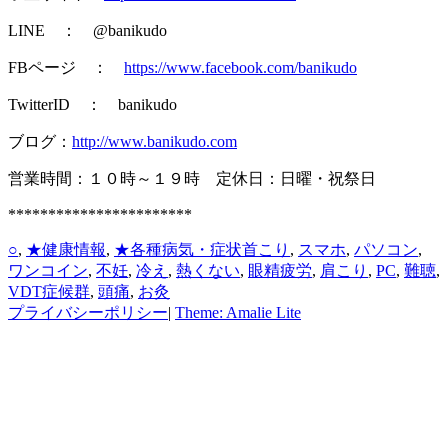
LINE ： @banikudo
FBページ ：
https://www.facebook.com/banikudo
TwitterID ： banikudo
ブログ：
http://www.banikudo.com
営業時間：１０時～１９時 定休日：日曜・祝祭日
***********************
カ
タ
○
,
★健康情報
,
★各種病気・症状
首こり
,
スマホ
,
パソコン
,
テ
グ
ワンコイン
,
不妊
,
冷え
,
熱くない
,
眼精疲労
,
肩こり
,
PC
,
難聴
,
ゴ
VDT症候群
,
頭痛
,
お灸
リ
プライバシーポリシー
|
Theme: Amalie Lite
ー