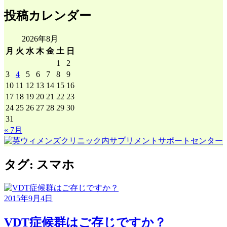
ロ
リ
投稿カレンダー
グ
ー
月
間
2026年8月
ア
月
火
水
木
金
土
日
ー
1
2
カ
3
4
5
6
7
8
9
イ
10
11
12
13
14
15
16
ブ
17
18
19
20
21
22
23
24
25
26
27
28
29
30
31
« 7月
タグ:
スマホ
2015年9月4日
VDT症候群はご存じですか？