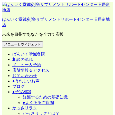
コ
ン
テ
ばんいく堂鍼灸院/サプリメントサポートセンター旧居留地
ン
店
ツ
へ
未来を目指すあなたを全力で応援
ス
キ
メニューとウィジェット
ッ
プ
ばんいく堂鍼灸院
相談の流れ
メニュー＆予約
店舗情報＆アクセス
お問い合わせ
●うれしいお声
ブログ
●子宝相談
妊娠するための基礎知識
●よくあるご質問
かっさリラク
かっさリラクとは？