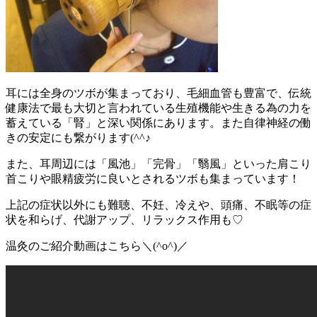
耳には全身のツボが集まっており、毛細血管も豊富で、伝統
健康法で最も大切と言われている生殖機能や生きる為の力を
蓄えている「腎」と深い関係にあります。また自律神経の働
きの安定にも繋がります(^^♪
また、耳周辺には「風池」「完骨」「翳風」といった肩こり
首こりや眼精疲労に良いとされるツボも集まっています！
上記の症状以外にも難聴、不妊、冷えや、頭痛、不眠等の症
状を和らげ、代謝アップ、リラックス作用も♡
温灸のご紹介動画はこちら＼(^o^)／