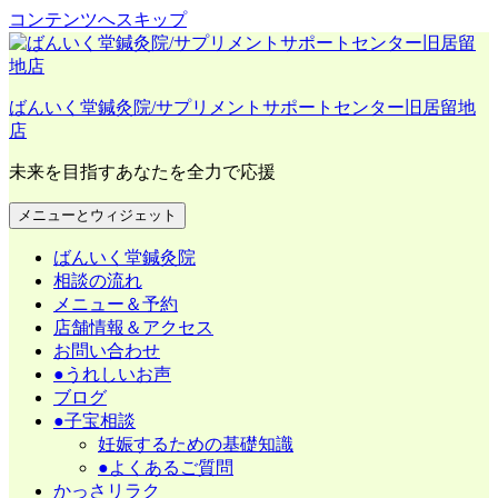
コンテンツへスキップ
ばんいく堂鍼灸院/サプリメントサポートセンター旧居留地
店
未来を目指すあなたを全力で応援
メニューとウィジェット
ばんいく堂鍼灸院
相談の流れ
メニュー＆予約
店舗情報＆アクセス
お問い合わせ
●うれしいお声
ブログ
●子宝相談
妊娠するための基礎知識
●よくあるご質問
かっさリラク