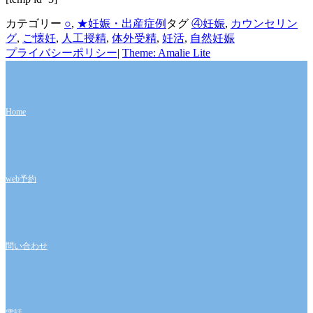
カテゴリー
○
,
★妊娠・出産症例
タグ
④妊娠
,
カウンセリン
グ
,
ご懐妊
,
人工授精
,
体外受精
,
妊活
,
自然妊娠
プライバシーポリシー
|
Theme: Amalie Lite
Home
web予約
問い合わせ