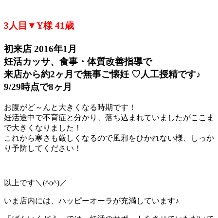
3人目▼Y様 41歳
初来店 2016年1月
妊活カッサ、食事・体質改善指導で
来店から約2ヶ月で無事ご懐妊 ♡人工授精です♪
9/29時点で8ヶ月
お腹がど～んと大きくなる時期です！
妊活途中で不育症と分かり、落ち込まれていましたがここま
で大きくなりました！
これから寒さも厳しくなるので風邪をひかれない様、しっか
り予防してください！
以上です＼(^o^)／
いま店内には、ハッピーオーラが充満しています♪