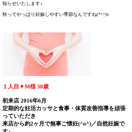
知らせいたします♪
秋ってやっぱり妊娠しやすい季節なんですね(*^^)v
１人目▼M様 38歳
初来店 2016年6月
定期的な妊活カッサと食事・体質改善指導を頑張
っていただき
来店から約2ヶ月で無事ご懐妊(^o^)／自然妊娠で
す♪