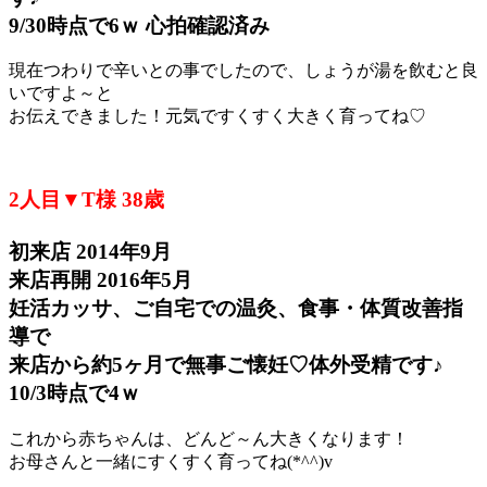
9/30時点で6ｗ 心拍確認済み
現在つわりで辛いとの事でしたので、しょうが湯を飲むと良
いですよ～と
お伝えできました！元気ですくすく大きく育ってね♡
2人目▼T様 38歳
初来店 2014年9月
来店再開 2016年5月
妊活カッサ、ご自宅での温灸、食事・体質改善指
導で
来店から約5ヶ月で無事ご懐妊♡体外受精です♪
10/3時点で4ｗ
これから赤ちゃんは、どんど～ん大きくなります！
お母さんと一緒にすくすく育ってね(*^^)v