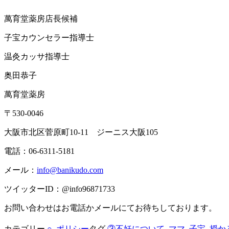
萬育堂薬房店長候補
子宝カウンセラー指導士
温灸カッサ指導士
奥田恭子
萬育堂薬房
〒530-0046
大阪市北区菅原町10-11 ジーニス大阪105
電話：06-6311-5181
メール：
info@banikudo.com
ツイッターID：@info96871733
お問い合わせはお電話かメールにてお待ちしております。
カテゴリー
○
,
ポリシー
タグ
③不妊について
,
ママ
,
子宝
,
授か