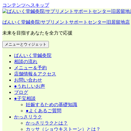
コンテンツへスキップ
ばんいく堂鍼灸院/サプリメントサポートセンター旧居留地店
未来を目指すあなたを全力で応援
メニューとウィジェット
ばんいく堂鍼灸院
相談の流れ
メニュー＆予約
店舗情報＆アクセス
お問い合わせ
●うれしいお声
ブログ
●子宝相談
妊娠するための基礎知識
●よくあるご質問
かっさリラク
かっさリラクとは？
カッサ（ショウキストーン）とは？