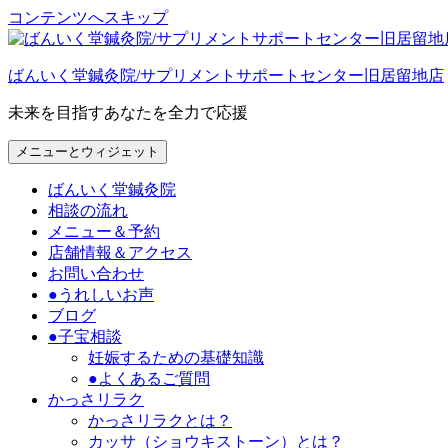
コンテンツへスキップ
ばんいく堂鍼灸院/サプリメントサポートセンター旧居留地店
未来を目指すあなたを全力で応援
メニューとウィジェット
ばんいく堂鍼灸院
相談の流れ
メニュー＆予約
店舗情報＆アクセス
お問い合わせ
●うれしいお声
ブログ
●子宝相談
妊娠するための基礎知識
●よくあるご質問
かっさリラク
かっさリラクとは？
カッサ（ショウキストーン）とは？