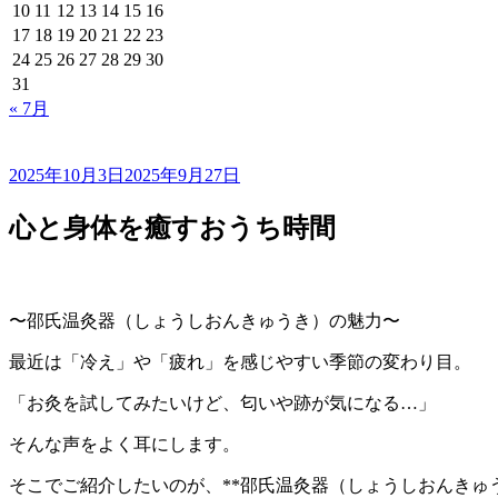
10
11
12
13
14
15
16
17
18
19
20
21
22
23
24
25
26
27
28
29
30
31
« 7月
2025年10月3日
2025年9月27日
心と身体を癒すおうち時間
〜邵氏温灸器（しょうしおんきゅうき）の魅力〜
最近は「冷え」や「疲れ」を感じやすい季節の変わり目。
「お灸を試してみたいけど、匂いや跡が気になる…」
そんな声をよく耳にします。
そこでご紹介したいのが、**邵氏温灸器（しょうしおんきゅう